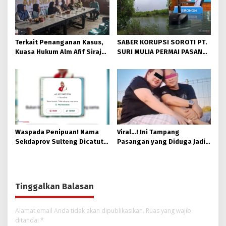
Terkait Penanganan Kasus,
SABER KORUPSI SOROTI PT.
Kuasa Hukum Alm Afif Siraja
SURI MULIA PERMAI PASANG
Minta Polda Sulteng Rutin
PLANG DI TANAH TOMO
Memberikan Informasi
KALAM
Waspada Penipuan! Nama
Viral…! Ini Tampang
Sekdaprov Sulteng Dicatut
Pasangan yang Diduga Jadi
oleh Pihak Tak Bertanggung
Mafia Tanah di Bahodopi
Jawab
Tinggalkan Balasan
Alamat email Anda tidak akan dipublikasikan.
Ruas yang wajib
ditandai
*