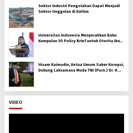
Sektor Industri Pengolahan Dapat Menjadi
Sektor Unggulan di Kaltim
Universitas Indonesia Menyerahkan Buku
Kumpulan 30 Policy Brief untuk Otorita Ibu
kota Nusantara (OIKN)
Hisam Kaimudin, Ketua Umum Saber Korupsi,
Dukung Laksamana Muda TNI (Purn.) Dr. H.
Nazali Lempo, S.H., M.H., M.Tr.Opsla., CHRMP.
untuk Pimpin Kejaksaan Agung RI
VIDEO
Pemutar
Video