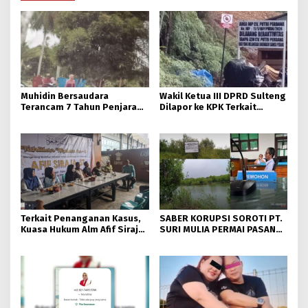
Muhidin Bersaudara
Wakil Ketua III DPRD Sulteng
Terancam 7 Tahun Penjara
Dilapor ke KPK Terkait
Usai Rusak Pagar Milik Hj.
Dokumen IUP Tambang Nikel
Dahlia.
Morowali Utara
Terkait Penanganan Kasus,
SABER KORUPSI SOROTI PT.
Kuasa Hukum Alm Afif Siraja
SURI MULIA PERMAI PASANG
Minta Polda Sulteng Rutin
PLANG DI TANAH TOMO
Memberikan Informasi
KALAM