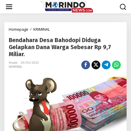
Lewati
ke
konten
Bendahara
Homepage
/
KRIMINAL
Desa
Bendahara Desa Bahodopi Diduga
Bahodopi
Diduga
Gelapkan Dana Warga Sebesar Rp 9,7
Gelapkan
Miliar.
Dana
Warga
Hisam
20/04/2025
KRIMINAL
Sebesar
Rp
9,7
Miliar.