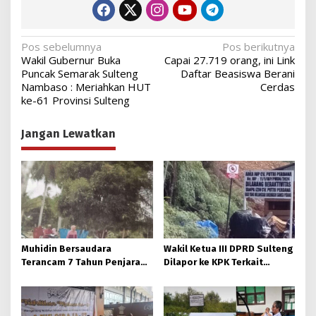
Navigasi
Pos sebelumnya
Pos berikutnya
Wakil Gubernur Buka
Capai 27.719 orang, ini Link
pos
Puncak Semarak Sulteng
Daftar Beasiswa Berani
Nambaso : Meriahkan HUT
Cerdas
ke-61 Provinsi Sulteng
Jangan Lewatkan
Muhidin Bersaudara
Wakil Ketua III DPRD Sulteng
Terancam 7 Tahun Penjara
Dilapor ke KPK Terkait
Usai Rusak Pagar Milik Hj.
Dokumen IUP Tambang Nikel
Dahlia.
Morowali Utara