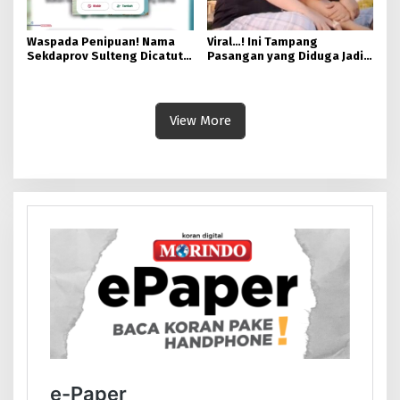
Waspada Penipuan! Nama
Viral…! Ini Tampang
Sekdaprov Sulteng Dicatut
Pasangan yang Diduga Jadi
oleh Pihak Tak Bertanggung
Mafia Tanah di Bahodopi
Jawab
View More