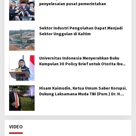
penyelesaian pusat pemerintahan
Sektor Industri Pengolahan Dapat Menjadi
Sektor Unggulan di Kaltim
Universitas Indonesia Menyerahkan Buku
Kumpulan 30 Policy Brief untuk Otorita Ibu
kota Nusantara (OIKN)
Hisam Kaimudin, Ketua Umum Saber Korupsi,
Dukung Laksamana Muda TNI (Purn.) Dr. H.
Nazali Lempo, S.H., M.H., M.Tr.Opsla., CHRMP.
untuk Pimpin Kejaksaan Agung RI
VIDEO