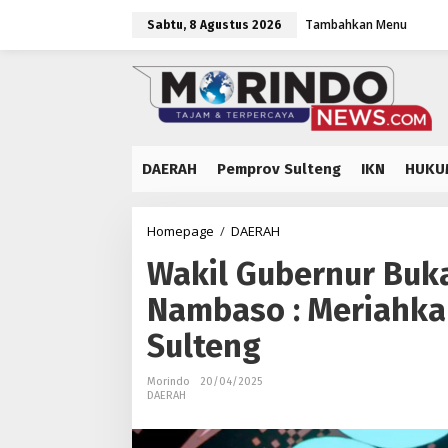
Lewati
Tambahkan Menu
ke
Sabtu, 8 Agustus 2026
konten
DAERAH
Pemprov Sulteng
IKN
HUKU
Wakil
Homepage
/
DAERAH
Gubernur
Wakil Gubernur Buk
Buka
Puncak
Nambaso : Meriahkan
Semarak
Sulteng
Sulteng
Nambaso
:
Meriahkan
Morindo
20/04/2025
DAERAH
HUT
ke-
61