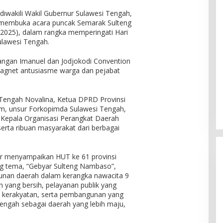
 diwakili Wakil Gubernur Sulawesi Tengah,
i membuka acara puncak Semarak Sulteng
025), dalam rangka memperingati Hari
ulawesi Tengah.
pangan Imanuel dan Jodjokodi Convention
 magnet antusiasme warga dan pejabat
i Tengah Novalina, Ketua DPRD Provinsi
m, unsur Forkopimda Sulawesi Tengah,
, Kepala Organisasi Perangkat Daerah
serta ribuan masyarakat dari berbagai
r menyampaikan HUT ke 61 provinsi
ng tema, “Gebyar Sulteng Nambaso”,
gunan daerah dalam kerangka nawacita 9
yang bersih, pelayanan publik yang
 kerakyatan, serta pembangunan yang
 tengah sebagai daerah yang lebih maju,