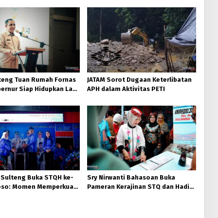
teng Tuan Rumah Fornas
JATAM Sorot Dugaan Keterlibatan
ernur Siap Hidupkan Lagi
APH dalam Aktivitas PETI
ta
 Sulteng Buka STQH ke-
Sry Nirwanti Bahasoan Buka
Poso: Momen Memperkuat
Pameran Kerajinan STQ dan Hadits
dan Toleransi
XXVIII di Poso