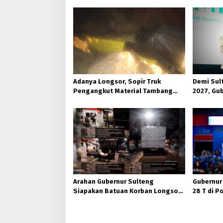
Adanya Longsor, Sopir Truk
Demi Sul
Pengangkut Material Tambang
2027, Gub
Poboya jadi Korban
Hutan Ko
Arahan Gubernur Sulteng
Gubernur
Siapakan Batuan Korban Longsor,
28 T di 
Dinsos Parigi Moutong Gerak
Ukhuwah 
Cepat Distribusi