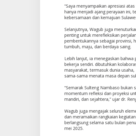
“Saya menyampaikan apresiasi atas 
hanya menjadi ajang perayaan ini, 
kebersamaan dan kemajuan Sulawes
Selanjutnya, Wagub juga menuturkan
penting untuk merefleksikan perjala
pembentukannya sebagai provinsi, hi
tumbuh, maju, dan berdaya saing.
Lebih lanjut, ia menegaskan bahwa 
bekerja sendiri. dibutuhkan kolabora
masyarakat, termasuk dunia usaha, 
sama-sama menata masa depan sulaw
“Semarak Sulteng Nambaso bukan sek
momentum refleksi dan proyeksi un
mandiri, dan sejahtera,” ujar dr. Ren
Wagub juga mengajak seluruh elemen
dan meramaikan rangkaian kegiatan
berlangsung selama satu bulan penuh 
mei 2025.