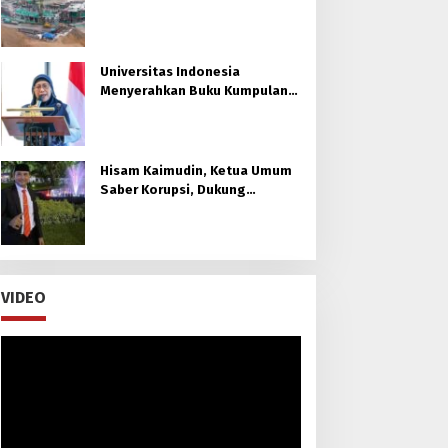
Unggulan di Kaltim
Universitas Indonesia
Menyerahkan Buku Kumpulan
30 Policy Brief untuk Otorita
Ibu kota Nusantara (OIKN)
Hisam Kaimudin, Ketua Umum
Saber Korupsi, Dukung
Laksamana Muda TNI (Purn.)
Dr. H. Nazali Lempo, S.H., M.H.,
M.Tr.Opsla., CHRMP. untuk
Pimpin Kejaksaan Agung RI
VIDEO
Pemutar
Video