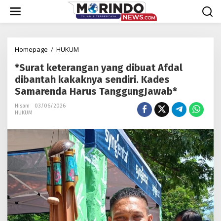
Lewati
ke
konten
*Surat
Homepage
/
HUKUM
keterangan
*Surat keterangan yang dibuat Afdal
yang
dibuat
dibantah kakaknya sendiri. Kades
Afdal
Samarenda Harus TanggungJawab*
dibantah
kakaknya
Hisam
03/06/2026
HUKUM
sendiri.
Kades
Samarenda
Harus
TanggungJawab*