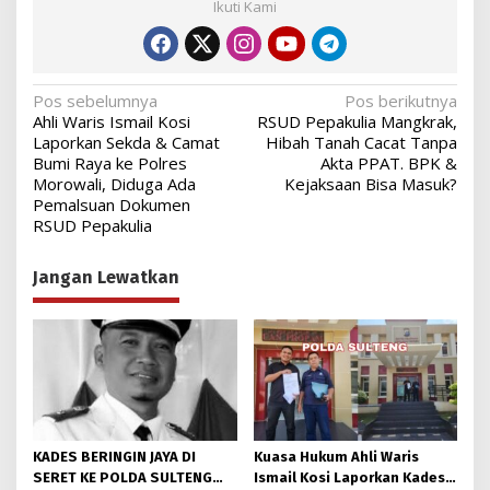
Ikuti Kami
Navigasi
Pos sebelumnya
Pos berikutnya
Ahli Waris Ismail Kosi
RSUD Pepakulia Mangkrak,
pos
Laporkan Sekda & Camat
Hibah Tanah Cacat Tanpa
Bumi Raya ke Polres
Akta PPAT. BPK &
Morowali, Diduga Ada
Kejaksaan Bisa Masuk?
Pemalsuan Dokumen
RSUD Pepakulia
Jangan Lewatkan
KADES BERINGIN JAYA DI
Kuasa Hukum Ahli Waris
SERET KE POLDA SULTENG
Ismail Kosi Laporkan Kades