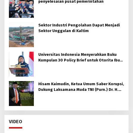
penyelesaian pusat pemerintahan
Sektor Industri Pengolahan Dapat Menjadi
Sektor Unggulan di Kaltim
Universitas Indonesia Menyerahkan Buku
Kumpulan 30 Policy Brief untuk Otorita Ibu
kota Nusantara (OIKN)
Hisam Kaimudin, Ketua Umum Saber Korupsi,
Dukung Laksamana Muda TNI (Purn.) Dr. H.
Nazali Lempo, S.H., M.H., M.Tr.Opsla., CHRMP.
untuk Pimpin Kejaksaan Agung RI
VIDEO