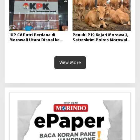
IUP CV Putri Perdana di
Penuhi P19 Kejari Morowali,
Morowali Utara Disoal ke
Satreskrim Polres Morowali
KPK: 4 Pejabat DPRD-DPD
Kebut Pemberkasan Dugaan
Dilaporkan Terkait Dugaan
Markup Harga Sapi TA 2022
Penyimpangan Perizinan
Nikel 230 Ha.
View More