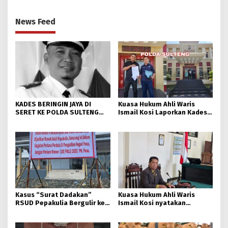
News Feed
KADES BERINGIN JAYA DI
Kuasa Hukum Ahli Waris
SERET KE POLDA SULTENG
Ismail Kosi Laporkan Kades
AKIBAT DUSTA DI SIDANG
Beringin Jaya ke Polda
KASUS TANAH ALMARHUM
Sulteng Atas Dugaan
KOSI.
Keterangan Palsu di Sidang.
Kasus “Surat Dadakan”
Kuasa Hukum Ahli Waris
RSUD Pepakulia Bergulir ke
Ismail Kosi nyatakan
Polisi, Ahli Waris Hamna Kosi
Banding ke Pengadilan
Laporkan Camat hingga
Tinggi Sulteng, terkait
Sekda Morowali.
Putusan PN Poso.