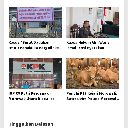
AKIBAT DUSTA DI SIDANG
Beringin Jaya ke Polda
KASUS TANAH ALMARHUM
Sulteng Atas Dugaan
KOSI.
Keterangan Palsu di Sidang.
Kasus “Surat Dadakan”
Kuasa Hukum Ahli Waris
RSUD Pepakulia Bergulir ke
Ismail Kosi nyatakan
Polisi, Ahli Waris Hamna Kosi
Banding ke Pengadilan
Laporkan Camat hingga
Tinggi Sulteng, terkait
Sekda Morowali.
Putusan PN Poso.
IUP CV Putri Perdana di
Penuhi P19 Kejari Morowali,
Morowali Utara Disoal ke
Satreskrim Polres Morowali
KPK: 4 Pejabat DPRD-DPD
Kebut Pemberkasan Dugaan
Dilaporkan Terkait Dugaan
Markup Harga Sapi TA 2022
Penyimpangan Perizinan
Nikel 230 Ha.
Tinggalkan Balasan