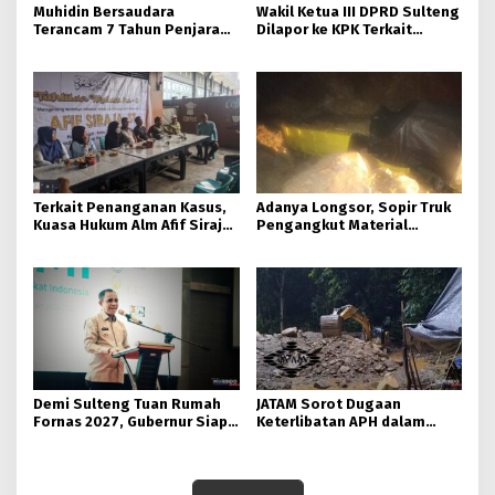
Muhidin Bersaudara
Wakil Ketua III DPRD Sulteng
Terancam 7 Tahun Penjara
Dilapor ke KPK Terkait
Usai Rusak Pagar Milik Hj.
Dokumen IUP Tambang Nikel
Dahlia.
Morowali Utara
Terkait Penanganan Kasus,
Adanya Longsor, Sopir Truk
Kuasa Hukum Alm Afif Siraja
Pengangkut Material
Minta Polda Sulteng Rutin
Tambang Poboya jadi
Memberikan Informasi
Korban
Demi Sulteng Tuan Rumah
JATAM Sorot Dugaan
Fornas 2027, Gubernur Siap
Keterlibatan APH dalam
Hidupkan Lagi Hutan Kota
Aktivitas PETI