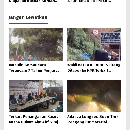
Siapakan Batuan Korban
STQH ke-28 T di Poso:
Longsor, Dinsos Parigi
Momen Memperkuat
Moutong Gerak Cepat
Ukhuwah dan Toleransi
Jangan Lewatkan
Distribusi
Muhidin Bersaudara
Wakil Ketua III DPRD Sulteng
Terancam 7 Tahun Penjara
Dilapor ke KPK Terkait
Usai Rusak Pagar Milik Hj.
Dokumen IUP Tambang Nikel
Dahlia.
Morowali Utara
Terkait Penanganan Kasus,
Adanya Longsor, Sopir Truk
Kuasa Hukum Alm Afif Siraja
Pengangkut Material
Minta Polda Sulteng Rutin
Tambang Poboya jadi