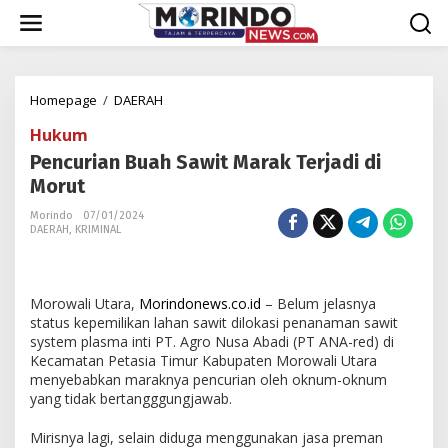
Lewati
ke
konten
Pencurian
Homepage
/
DAERAH
Buah
Hukum
Sawit
Marak
Pencurian Buah Sawit Marak Terjadi di
Terjadi
Morut
di
Morut
Morindo
07/01/2024
DAERAH
,
KRIMINAL
Morowali Utara,
Morindonews.co.id
– Belum jelasnya
status kepemilikan lahan sawit dilokasi penanaman sawit
system plasma inti PT. Agro Nusa Abadi (PT ANA-red) di
Kecamatan Petasia Timur Kabupaten Morowali Utara
menyebabkan maraknya pencurian oleh oknum-oknum
yang tidak bertangggungjawab.
Mirisnya lagi, selain diduga menggunakan jasa preman