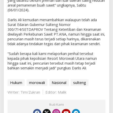
yang dibantu oknum preman dari luar daerah saling rebutan
areal pemanenan buah sawit” ungkapnya, Sabtu
(06/01/2024).
Darlis Ali kemudian menambahkan walaupun telah ada
Surat Edaran Gubernur Sulteng Nomor
300/714/SETDAPROV Tentang Ketertiban dan Keamanan
diwilayah Perkebunan Sawit PT.ANA, namun hingga saat ini,
pencurian masih terus terjadi setiap harinya, dikarenakan
tidak adanya tindakan tegas dari pihak keamanan sendiri.
“Sudah berapa kali kami melaporkan perihal tersebut
kepada pihak kepolisian Resort Morowali Utara namun
hingga saat ini, pencurian tersebut masih tetap terjadi
bahkan semakin menjadi jadi” pungkas Darlis Ali.
Hukum
morowali
Nasional
sulteng
Writer: Tim/Zukran
Editor: Malik
Ikuti Kami