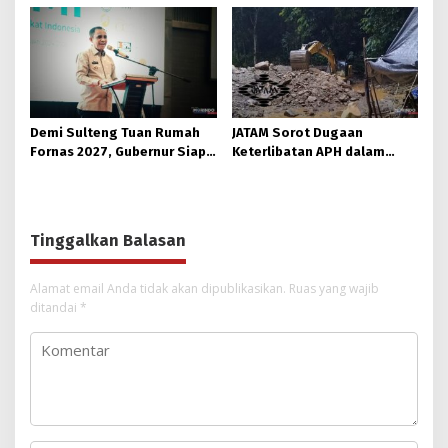
Memberikan Informasi
Korban
Demi Sulteng Tuan Rumah
JATAM Sorot Dugaan
Fornas 2027, Gubernur Siap
Keterlibatan APH dalam
Hidupkan Lagi Hutan Kota
Aktivitas PETI
Tinggalkan Balasan
Alamat email Anda tidak akan dipublikasikan.
Ruas yang wajib
ditandai
*