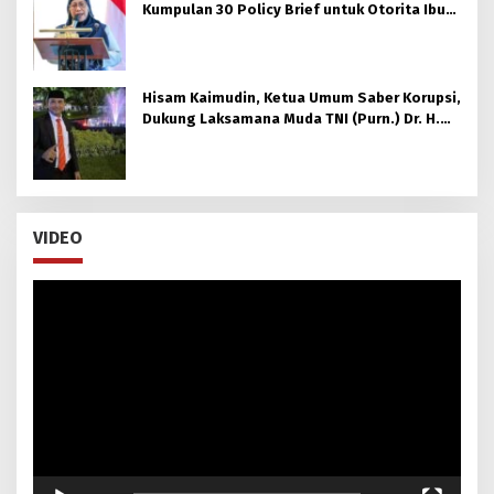
Kumpulan 30 Policy Brief untuk Otorita Ibu
kota Nusantara (OIKN)
Hisam Kaimudin, Ketua Umum Saber Korupsi,
Dukung Laksamana Muda TNI (Purn.) Dr. H.
Nazali Lempo, S.H., M.H., M.Tr.Opsla., CHRMP.
untuk Pimpin Kejaksaan Agung RI
VIDEO
Pemutar
Video