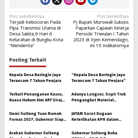
Navigasi
Pos sebelumnya
Pos berikutnya
Terjadi Kebocoran Pada
Pj Bupati Morowali Sukses
pos
Pipa Transmisi Utama di
Paparkan Capaian Kinerja
Desa Sakita,9 Hari 6
Periode Triwulan I Tahun
Kelurahan di Bungku Kota
2023 di Itjen Kemendagri,
“Menderita”
ini 10 Indikatornya
Posting Terkait
Kepala Desa Beringin Jaya
“Kepala Desa Beringin Jaya
Terancam 7 Tahun Penjara
Terancam 7 Tahun Penjara”
Terkait Penanganan Kasus,
Adanya Longsor, Sopir Truk
Kuasa Hukum Alm Afif Siraja
Pengangkut Material
Minta Polda Sulteng Rutin
Tambang Poboya jadi
Memberikan Informasi
Korban
Demi Sulteng Tuan Rumah
JATAM Sorot Dugaan
Fornas 2027, Gubernur Siap
Keterlibatan APH dalam
Hidupkan Lagi Hutan Kota
Aktivitas PETI
Arahan Gubernur Sulteng
Gubernur Sulteng Buka