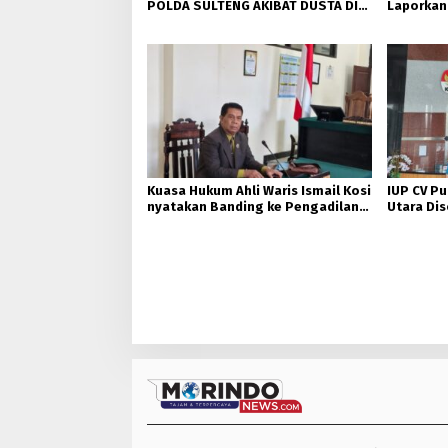
POLDA SULTENG AKIBAT DUSTA DI
Laporkan 
SIDANG KASUS TANAH ALMARHUM
Polda Su
KOSI.
Keteranga
Kuasa Hukum Ahli Waris Ismail Kosi
IUP CV Pu
nyatakan Banding ke Pengadilan
Utara Dis
Tinggi Sulteng, terkait Putusan
DPRD-DPD
PN Poso.
Dugaan P
Nikel 230