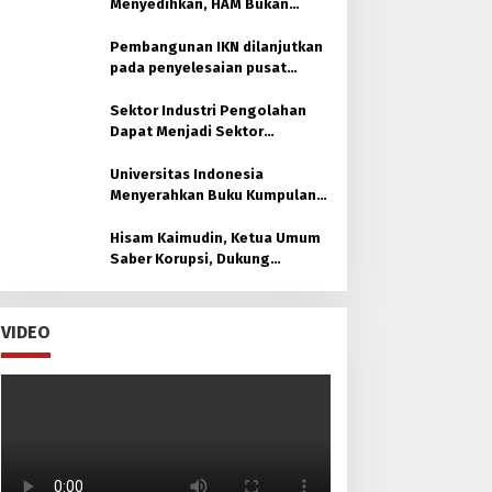
Menyedihkan, HAM Bukan
untuk Orang Muslim
Pembangunan IKN dilanjutkan
pada penyelesaian pusat
pemerintahan
Sektor Industri Pengolahan
Dapat Menjadi Sektor
Unggulan di Kaltim
Universitas Indonesia
Menyerahkan Buku Kumpulan
30 Policy Brief untuk Otorita
Ibu kota Nusantara (OIKN)
Hisam Kaimudin, Ketua Umum
Saber Korupsi, Dukung
Laksamana Muda TNI (Purn.)
Dr. H. Nazali Lempo, S.H., M.H.,
M.Tr.Opsla., CHRMP. untuk
VIDEO
Pimpin Kejaksaan Agung RI