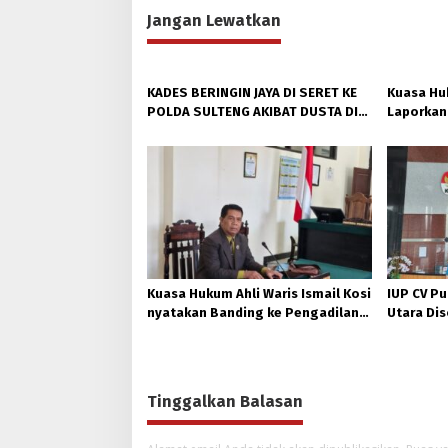
Jangan Lewatkan
KADES BERINGIN JAYA DI SERET KE
Kuasa Huk
POLDA SULTENG AKIBAT DUSTA DI
Laporkan 
SIDANG KASUS TANAH ALMARHUM
Polda Su
KOSI.
Keteranga
Kuasa Hukum Ahli Waris Ismail Kosi
IUP CV Pu
nyatakan Banding ke Pengadilan
Utara Dis
Tinggi Sulteng, terkait Putusan
DPRD-DPD
PN Poso.
Dugaan P
Nikel 230
Tinggalkan Balasan