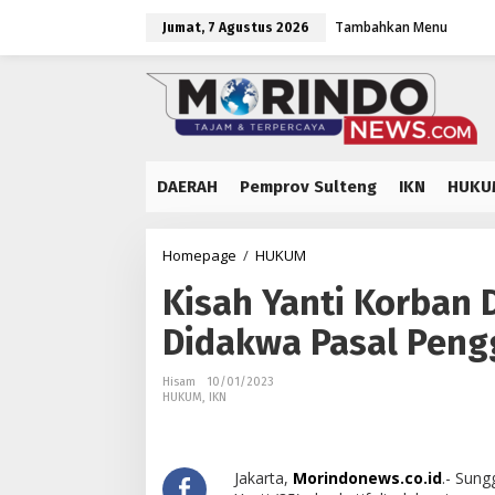
Lewati
Tambahkan Menu
ke
Jumat, 7 Agustus 2026
konten
DAERAH
Pemprov Sulteng
IKN
HUKU
Kisah
Homepage
/
HUKUM
Yanti
Kisah Yanti Korban
Korban
Dugaan
Didakwa Pasal Peng
Penganiayaan
yang
Didakwa
Hisam
10/01/2023
HUKUM
,
IKN
Pasal
Penggelapan
Jakarta,
Morindonews.co.id
.- Sun