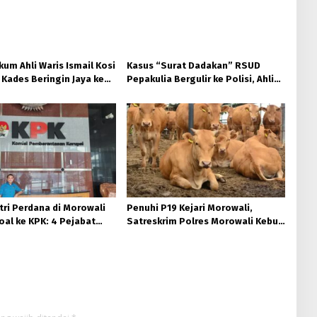
um Ahli Waris Ismail Kosi
Kasus “Surat Dadakan” RSUD
Kades Beringin Jaya ke
Pepakulia Bergulir ke Polisi, Ahli
lteng Atas Dugaan
Waris Hamna Kosi Laporkan Camat
n Palsu di Sidang.
hingga Sekda Morowali.
tri Perdana di Morowali
Penuhi P19 Kejari Morowali,
oal ke KPK: 4 Pejabat
Satreskrim Polres Morowali Kebut
 Dilaporkan Terkait
Pemberkasan Dugaan Markup
enyimpangan Perizinan
Harga Sapi TA 2022
 Ha.