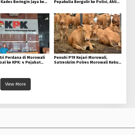
Kades Beringin Jaya ke
Pepakulia Bergulir ke Polisi, Ahli
lteng Atas Dugaan
Waris Hamna Kosi Laporkan Camat
n Palsu di Sidang.
hingga Sekda Morowali.
tri Perdana di Morowali
Penuhi P19 Kejari Morowali,
oal ke KPK: 4 Pejabat
Satreskrim Polres Morowali Kebut
 Dilaporkan Terkait
Pemberkasan Dugaan Markup
enyimpangan Perizinan
Harga Sapi TA 2022
 Ha.
View More