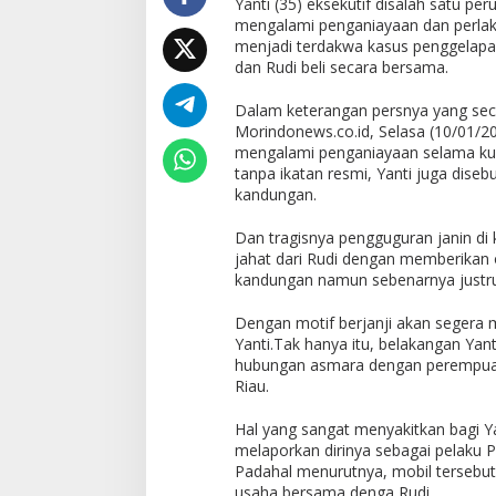
Yanti (35) eksekutif disalah satu pe
mengalami penganiayaan dan perlakua
menjadi terdakwa kasus penggelapan
dan Rudi beli secara bersama.
Dalam keterangan persnya yang secar
Morindonews.co.id, Selasa (10/01/20
mengalami penganiayaan selama kur
tanpa ikatan resmi, Yanti juga diseb
kandungan.
Dan tragisnya pengguguran janin di 
jahat dari Rudi dengan memberikan
kandungan namun sebenarnya justr
Dengan motif berjanji akan segera
Yanti.Tak hanya itu, belakangan Yan
hubungan asmara dengan perempuan 
Riau.
Hal yang sangat menyakitkan bagi Ya
melaporkan dirinya sebagai pelaku 
Padahal menurutnya, mobil tersebut
usaha bersama denga Rudi.