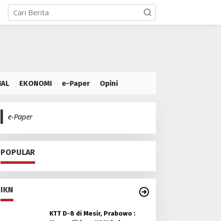
IAL
EKONOMI
e-Paper
Opini
e-Paper
POPULAR
IKN
KTT D-8 di Mesir, Prabowo :