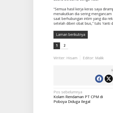
“Semua hasil kerja keras saya diram
menakutkan dia sering mengancam 
saat berhubungan intim yang dia rek
setelah diberi obat bius,” tulis Yanti
Laman berikutnya
1
2
Writer: Hisam
Editor: Malik
I
Navigasi
Pos sebelumnya
Kolam Rendaman PT CPM di
pos
Poboya Diduga Ilegal