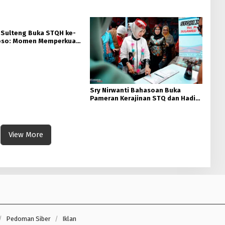
 Sulteng Buka STQH ke-
Poso: Momen Memperkuat
dan Toleransi
Sry Nirwanti Bahasoan Buka
Pameran Kerajinan STQ dan Hadits
XXVIII di Poso
View More
Pedoman Siber
Iklan