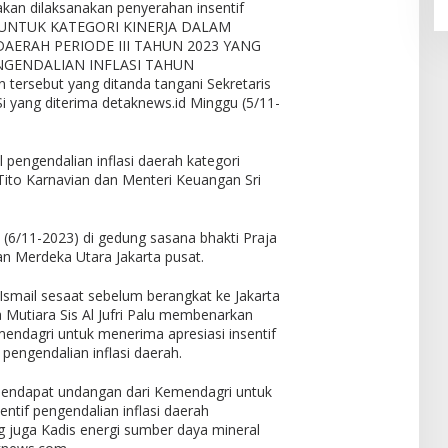
kan dilaksanakan penyerahan insentif
 UNTUK KATEGORI KINERJA DALAM
AERAH PERIODE III TAHUN 2023 YANG
NGENDALIAN INFLASI TAHUN
 tersebut yang ditanda tangani Sekretaris
Si yang diterima detaknews.id Minggu (5/11-
l pengendalian inflasi daerah kategori
Tito Karnavian dan Menteri Keuangan Sri
k (6/11-2023) di gedung sasana bhakti Praja
an Merdeka Utara Jakarta pusat.
smail sesaat sebelum berangkat ke Jakarta
 Mutiara Sis Al Jufri Palu membenarkan
endagri untuk menerima apresiasi insentif
pengendalian inflasi daerah.
 mendapat undangan dari Kemendagri untuk
ntif pengendalian inflasi daerah
ng juga Kadis energi sumber daya mineral