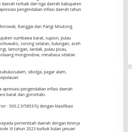
u daerah terbaik dari tiga daerah kabupaten
presiasi pengendalian inflasi daerah tahun
 Morowali, Banggai dan Parigi Moutong.
upaten sumbawa barat, supiori, pulau
pohuwato, sorong selatan, bulungan, aceh
gi, lamongan, landak, pulau pisau,
, bolaang mongondow, minahasa selatan
subulussalam, sibolga, pagar alam,
kepulauan.
 apresiasi pengendalian inflasi daerah
wesi barat dan gorontalo.
 : 500.2.3/5893/SJ dengan klasifikasi
kepada pemerintah daerah dengan kinerja
iode III tahun 2023 kurbuk bulan januari