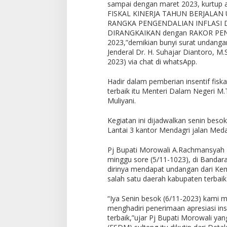
sampai dengan maret 2023, kurtup a
FISKAL KINERJA TAHUN BERJALAN
RANGKA PENGENDALIAN INFLASI D
DIRANGKAIKAN dengan RAKOR PE
2023,”demikian bunyi surat undangan
Jenderal Dr. H. Suhajar Diantoro, M.
2023) via chat di whatsApp.
Hadir dalam pemberian insentif fiska
terbaik itu Menteri Dalam Negeri M.
Muliyani.
Kegiatan ini dijadwalkan senin beso
Lantai 3 kantor Mendagri jalan Med
Pj Bupati Morowali A.Rachmansyah I
minggu sore (5/11-1023), di Bandara
dirinya mendapat undangan dari Kem
salah satu daerah kabupaten terbaik 
“Iya Senin besok (6/11-2023) kami
menghadiri penerimaan apresiasi inse
terbaik,”ujar Pj Bupati Morowali ya