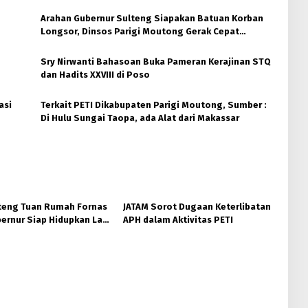
Arahan Gubernur Sulteng Siapakan Batuan Korban
Longsor, Dinsos Parigi Moutong Gerak Cepat
Distribusi
Sry Nirwanti Bahasoan Buka Pameran Kerajinan STQ
dan Hadits XXVIII di Poso
asi
Terkait PETI Dikabupaten Parigi Moutong, Sumber :
Di Hulu Sungai Taopa, ada Alat dari Makassar
teng Tuan Rumah Fornas
JATAM Sorot Dugaan Keterlibatan
ernur Siap Hidupkan Lagi
APH dalam Aktivitas PETI
ta