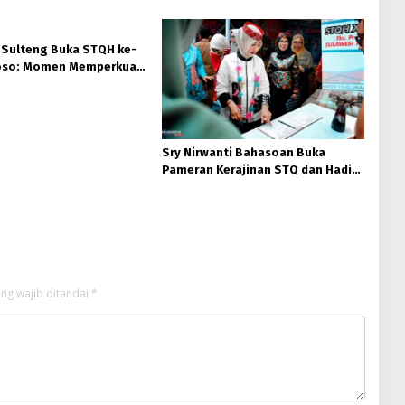
 Sulteng Buka STQH ke-
Poso: Momen Memperkuat
dan Toleransi
Sry Nirwanti Bahasoan Buka
Pameran Kerajinan STQ dan Hadits
XXVIII di Poso
ng wajib ditandai
*