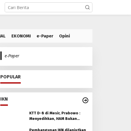
IAL
EKONOMI
e-Paper
Opini
e-Paper
POPULAR
IKN
KTT D-8 di Mesir, Prabowo :
Menyedihkan, HAM Bukan
untuk Orang Muslim
Pembangunan IKN dilanjutkan