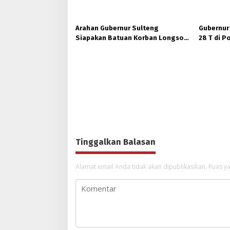
Poboya jadi Korban
Arahan Gubernur Sulteng
Gubernur
Siapakan Batuan Korban Longsor,
28 T di 
Dinsos Parigi Moutong Gerak
Ukhuwah 
Cepat Distribusi
Tinggalkan Balasan
Alamat email Anda tidak akan dipublikasikan.
Ruas ya