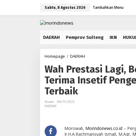
Lewati
Tambahkan Menu
ke
Sabtu, 8 Agustus 2026
konten
DAERAH
Pemprov Sulteng
IKN
HUKU
Wah
Homepage
/
DAERAH
Prestasi
Wah Prestasi Lagi, 
Lagi,
Besok
Terima Insetif Penge
PJ
Bupati
Terbaik
Morowali
Terima
Insetif
Hisam
06/11/2023
DAERAH
Pengendalian
Inflasi
Daerah
Terbaik
Morowali,
Morindonews.co.id
– Penj
Ir.H.A.Rachmansyah Ismail, M.Agr,