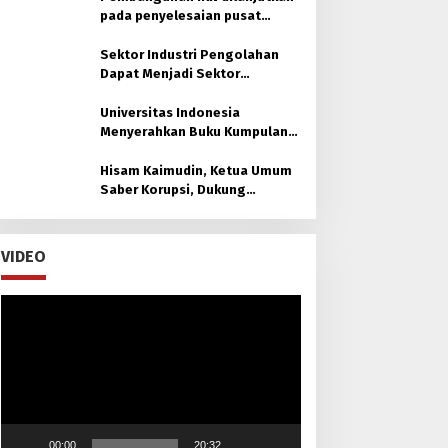
pada penyelesaian pusat
pemerintahan
Sektor Industri Pengolahan
Dapat Menjadi Sektor
Unggulan di Kaltim
Universitas Indonesia
Menyerahkan Buku Kumpulan
30 Policy Brief untuk Otorita
Ibu kota Nusantara (OIKN)
Hisam Kaimudin, Ketua Umum
Saber Korupsi, Dukung
Laksamana Muda TNI (Purn.)
Dr. H. Nazali Lempo, S.H., M.H.,
M.Tr.Opsla., CHRMP. untuk
VIDEO
Pimpin Kejaksaan Agung RI
Pemutar
Video
00:00
20:32