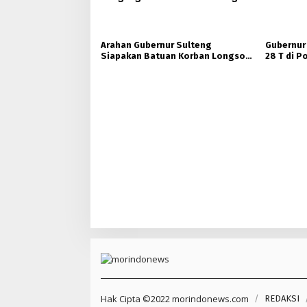
Poboya jadi Korban
Arahan Gubernur Sulteng
Gubernur
Siapakan Batuan Korban Longsor,
28 T di 
Dinsos Parigi Moutong Gerak
Ukhuwah 
Cepat Distribusi
Hak Cipta ©2022 morindonews.com
REDAKSI