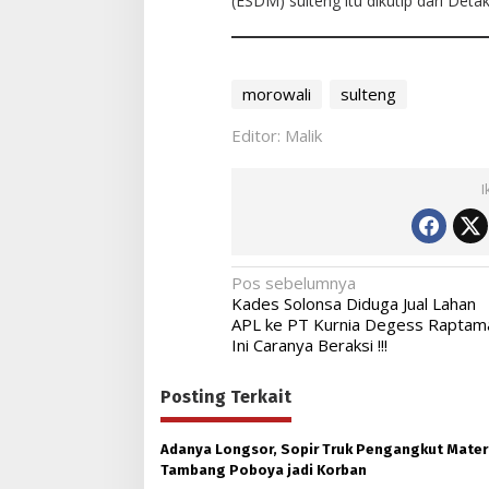
(ESDM) sulteng itu dikutip dari Det
morowali
sulteng
Editor: Malik
I
Navigasi
Pos sebelumnya
Kades Solonsa Diduga Jual Lahan
pos
APL ke PT Kurnia Degess Raptam
Ini Caranya Beraksi !!!
Posting Terkait
Adanya Longsor, Sopir Truk Pengangkut Mater
Tambang Poboya jadi Korban