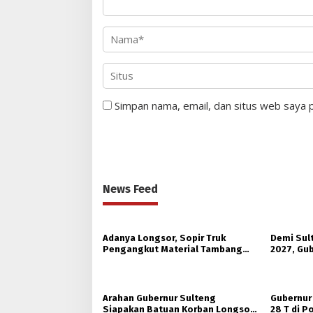
Simpan nama, email, dan situs web saya 
News Feed
Adanya Longsor, Sopir Truk
Demi Sul
Pengangkut Material Tambang
2027, Gub
Poboya jadi Korban
Hutan Ko
Arahan Gubernur Sulteng
Gubernur
Siapakan Batuan Korban Longsor,
28 T di 