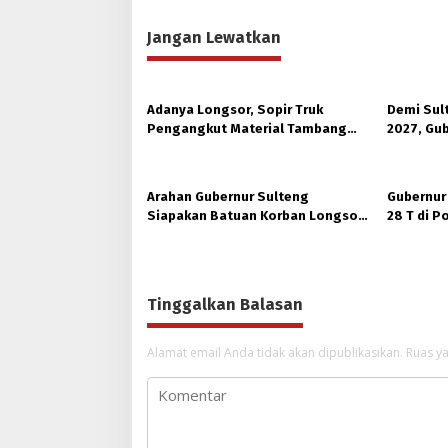
Jangan Lewatkan
Adanya Longsor, Sopir Truk
Demi Sul
Pengangkut Material Tambang
2027, Gub
Poboya jadi Korban
Hutan Ko
Arahan Gubernur Sulteng
Gubernur
Siapakan Batuan Korban Longsor,
28 T di 
Dinsos Parigi Moutong Gerak
Ukhuwah 
Cepat Distribusi
Tinggalkan Balasan
Alamat email Anda tidak akan dipublikasikan.
Ruas ya