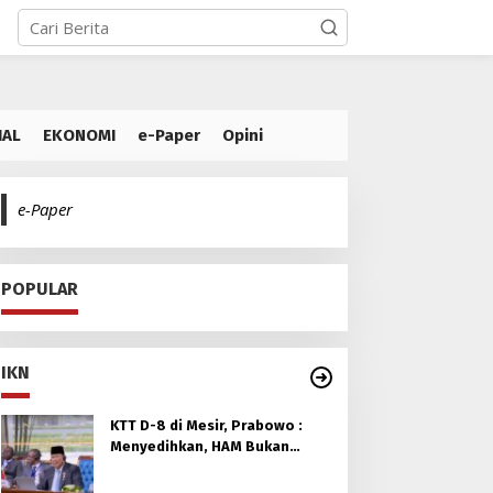
IAL
EKONOMI
e-Paper
Opini
e-Paper
POPULAR
IKN
KTT D-8 di Mesir, Prabowo :
Menyedihkan, HAM Bukan
untuk Orang Muslim