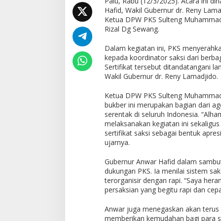
Palu, Rabu (12/3/2025). Acara ini d
Hafid, Wakil Gubernur dr. Reny Lama
Ketua DPW PKS Sulteng Muhammad 
Rizal Dg Sewang.
Dalam kegiatan ini, PKS menyerahkan 
kepada koordinator saksi dari berbag
Sertifikat tersebut ditandatangani 
Wakil Gubernur dr. Reny Lamadjido.
Ketua DPW PKS Sulteng Muhammad
bukber ini merupakan bagian dari a
serentak di seluruh Indonesia. “Alh
melaksanakan kegiatan ini sekalig
sertifikat saksi sebagai bentuk apre
ujarnya.
Gubernur Anwar Hafid dalam sambu
dukungan PKS. Ia menilai sistem sak
terorganisir dengan rapi. “Saya heran
persaksian yang begitu rapi dan cep
Anwar juga menegaskan akan terus 
memberikan kemudahan bagi para sa