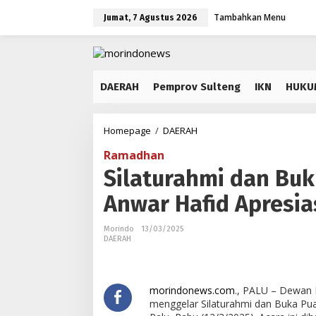
Lewati
Tambahkan Menu
ke
Jumat, 7 Agustus 2026
konten
DAERAH
Pemprov Sulteng
IKN
HUKU
Silaturahmi
Homepage
/
DAERAH
dan
Ramadhan
Bukber
PKS
Silaturahmi dan Buk
Palu,
Anwar Hafid Apresia
Gubernur
Anwar
Hafid
Morindo
13/03/2025
Apresiasi
DAERAH
Peran
Saksi
morindonews.com
., PALU – Dewan 
menggelar Silaturahmi dan Buka Pu