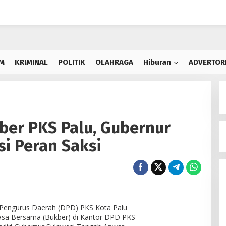
M
KRIMINAL
POLITIK
OLAHRAGA
Hiburan
ADVERTOR
ber PKS Palu, Gubernur
si Peran Saksi
Pengurus Daerah (DPD) PKS Kota Palu
asa Bersama (Bukber) di Kantor DPD PKS