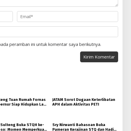
pada peramban ini untuk komentar saya berikutnya.
teng Tuan Rumah Fornas
JATAM Sorot Dugaan Keterlibatan
ernur Siap Hidupkan Lagi
APH dalam Aktivitas PETI
ta
 Sulteng Buka STQH ke-
Sry Nirwanti Bahasoan Buka
Poso: Momen Memperkuat
Pameran Kerajinan STQ dan Hadits