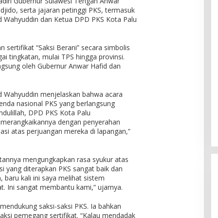
ihadiri Gubernur Sulawesi Tengah Anwar
djido, serta jajaran petinggi PKS, termasuk
Wahyuddin dan Ketua DPD PKS Kota Palu
sertifikat “Saksi Berani” secara simbolis
ai tingkatan, mulai TPS hingga provinsi.
langsung oleh Gubernur Anwar Hafid dan
 Wahyuddin menjelaskan bahwa acara
genda nasional PKS yang berlangsung
amdulillah, DPD PKS Kota Palu
us merangkaikannya dengan penyerahan
siasi atas perjuangan mereka di lapangan,”
tannya mengungkapkan rasa syukur atas
si yang diterapkan PKS sangat baik dan
, baru kali ini saya melihat sistem
at. Ini sangat membantu kami,” ujarnya.
mendukung saksi-saksi PKS. Ia bahkan
ksi pemegang sertifikat. “Kalau mendadak