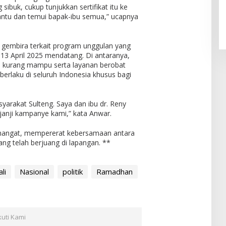
sibuk, cukup tunjukkan sertifikat itu ke
bantu dan temui bapak-ibu semua,” ucapnya
 gembira terkait program unggulan yang
 13 April 2025 mendatang. Di antaranya,
 kurang mampu serta layanan berobat
erlaku di seluruh Indonesia khusus bagi
syarakat Sulteng. Saya dan ibu dr. Reny
anji kampanye kami,” kata Anwar.
emangat, mempererat kebersamaan antara
ang telah berjuang di lapangan. **
li
Nasional
politik
Ramadhan
kuti Kami