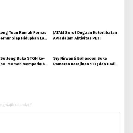
teng Tuan Rumah Fornas
JATAM Sorot Dugaan Keterlibatan
ernur Siap Hidupkan Lagi
APH dalam Aktivitas PETI
ta
 Sulteng Buka STQH ke-
Sry Nirwanti Bahasoan Buka
Poso: Momen Memperkuat
Pameran Kerajinan STQ dan Hadits
dan Toleransi
XXVIII di Poso
ng wajib ditandai
*