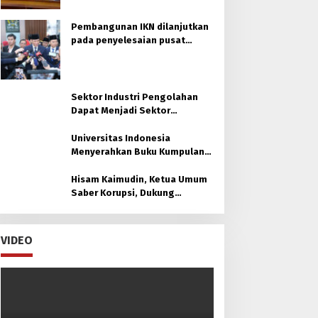
Pembangunan IKN dilanjutkan
pada penyelesaian pusat
pemerintahan
Sektor Industri Pengolahan
Dapat Menjadi Sektor
Unggulan di Kaltim
Universitas Indonesia
Menyerahkan Buku Kumpulan
30 Policy Brief untuk Otorita
Ibu kota Nusantara (OIKN)
Hisam Kaimudin, Ketua Umum
Saber Korupsi, Dukung
Laksamana Muda TNI (Purn.)
Dr. H. Nazali Lempo, S.H., M.H.,
M.Tr.Opsla., CHRMP. untuk
VIDEO
Pimpin Kejaksaan Agung RI