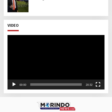
Nazali Lempo, S.H., M.H., M.Tr.Opsla., CHRMP.
untuk Pimpin Kejaksaan Agung RI
VIDEO
Pemutar
Video
00:00
20:32