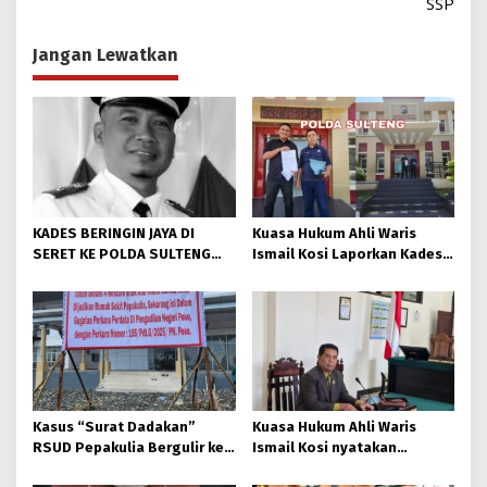
SSP
Jangan Lewatkan
KADES BERINGIN JAYA DI
Kuasa Hukum Ahli Waris
SERET KE POLDA SULTENG
Ismail Kosi Laporkan Kades
AKIBAT DUSTA DI SIDANG
Beringin Jaya ke Polda
KASUS TANAH ALMARHUM
Sulteng Atas Dugaan
KOSI.
Keterangan Palsu di Sidang.
Kasus “Surat Dadakan”
Kuasa Hukum Ahli Waris
RSUD Pepakulia Bergulir ke
Ismail Kosi nyatakan
Polisi, Ahli Waris Hamna Kosi
Banding ke Pengadilan