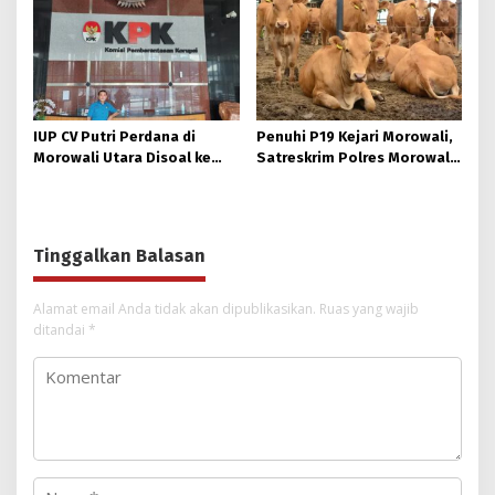
Laporkan Camat hingga
Tinggi Sulteng, terkait
Sekda Morowali.
Putusan PN Poso.
IUP CV Putri Perdana di
Penuhi P19 Kejari Morowali,
Morowali Utara Disoal ke
Satreskrim Polres Morowali
KPK: 4 Pejabat DPRD-DPD
Kebut Pemberkasan Dugaan
Dilaporkan Terkait Dugaan
Markup Harga Sapi TA 2022
Penyimpangan Perizinan
Nikel 230 Ha.
Tinggalkan Balasan
Alamat email Anda tidak akan dipublikasikan.
Ruas yang wajib
ditandai
*