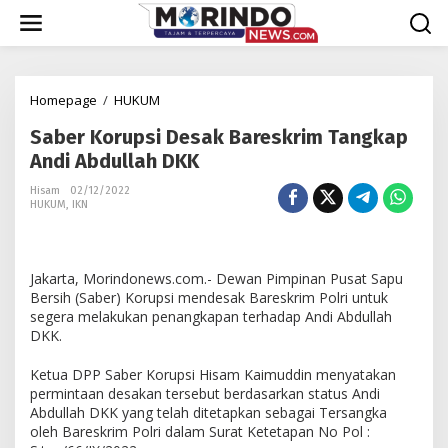
Lewati
ke
konten
Saber
Homepage
/
HUKUM
Korupsi
Saber Korupsi Desak Bareskrim Tangkap
Desak
Bareskrim
Andi Abdullah DKK
Tangkap
Hisam
02/12/2022
Andi
HUKUM
,
IKN
Abdullah
DKK
Jakarta, Morindonews.com.- Dewan Pimpinan Pusat Sapu
Bersih (Saber) Korupsi mendesak Bareskrim Polri untuk
segera melakukan penangkapan terhadap Andi Abdullah
DKK.
Ketua DPP Saber Korupsi Hisam Kaimuddin menyatakan
permintaan desakan tersebut berdasarkan status Andi
Abdullah DKK yang telah ditetapkan sebagai Tersangka
oleh Bareskrim Polri dalam Surat Ketetapan No Pol :