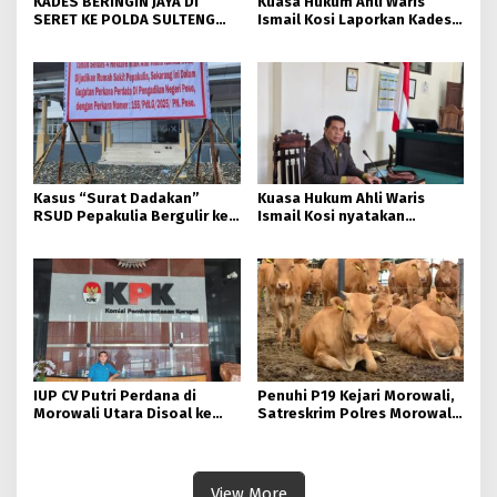
KADES BERINGIN JAYA DI
Kuasa Hukum Ahli Waris
SERET KE POLDA SULTENG
Ismail Kosi Laporkan Kades
AKIBAT DUSTA DI SIDANG
Beringin Jaya ke Polda
KASUS TANAH ALMARHUM
Sulteng Atas Dugaan
KOSI.
Keterangan Palsu di Sidang.
Kasus “Surat Dadakan”
Kuasa Hukum Ahli Waris
RSUD Pepakulia Bergulir ke
Ismail Kosi nyatakan
Polisi, Ahli Waris Hamna Kosi
Banding ke Pengadilan
Laporkan Camat hingga
Tinggi Sulteng, terkait
Sekda Morowali.
Putusan PN Poso.
IUP CV Putri Perdana di
Penuhi P19 Kejari Morowali,
Morowali Utara Disoal ke
Satreskrim Polres Morowali
KPK: 4 Pejabat DPRD-DPD
Kebut Pemberkasan Dugaan
Dilaporkan Terkait Dugaan
Markup Harga Sapi TA 2022
Penyimpangan Perizinan
Nikel 230 Ha.
View More