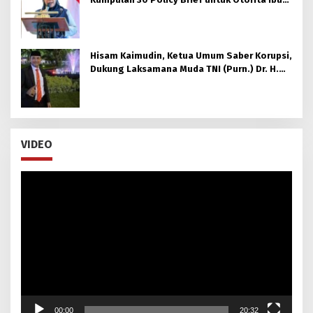
kota Nusantara (OIKN)
Hisam Kaimudin, Ketua Umum Saber Korupsi,
Dukung Laksamana Muda TNI (Purn.) Dr. H.
Nazali Lempo, S.H., M.H., M.Tr.Opsla., CHRMP.
untuk Pimpin Kejaksaan Agung RI
VIDEO
Pemutar
Video
00:00
20:32