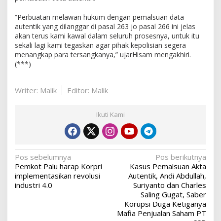
“Perbuatan melawan hukum dengan pemalsuan data
autentik yang dilanggar di pasal 263 jo pasal 266 ini jelas
akan terus kami kawal dalam seluruh prosesnya, untuk itu
sekali lagi kami tegaskan agar pihak kepolisian segera
menangkap para tersangkanya,” ujarHisam mengakhiri.
(***)
Writer: Malik
Editor: Malik
Ikuti Kami
Navigasi
Pos sebelumnya
Pos berikutnya
Pemkot Palu harap Korpri
Kasus Pemalsuan Akta
pos
implementasikan revolusi
Autentik, Andi Abdullah,
industri 4.0
Suriyanto dan Charles
Saling Gugat, Saber
Korupsi Duga Ketiganya
Mafia Penjualan Saham PT