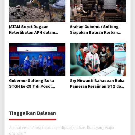
JATAM Sorot Dugaan
Arahan Gubernur Sulteng
Keterlibatan APH dalam
Siapakan Batuan Korban
Aktivitas PETI
Longsor, Dinsos Parigi
Moutong Gerak Cepat
Distribusi
Gubernur Sulteng Buka
Sry Nirwanti Bahasoan Buka
STQH ke-28 T di Poso:
Pameran Kerajinan STQ dan
Momen Memperkuat
Hadits XXVIII di Poso
Ukhuwah dan Toleransi
Tinggalkan Balasan
Alamat email Anda tidak akan dipublikasikan.
Ruas yang wajib
ditandai
*