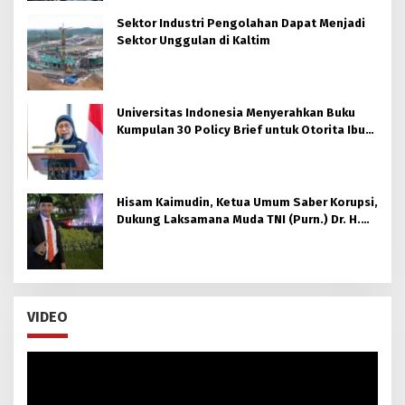
Sektor Industri Pengolahan Dapat Menjadi
Sektor Unggulan di Kaltim
Universitas Indonesia Menyerahkan Buku
Kumpulan 30 Policy Brief untuk Otorita Ibu
kota Nusantara (OIKN)
Hisam Kaimudin, Ketua Umum Saber Korupsi,
Dukung Laksamana Muda TNI (Purn.) Dr. H.
Nazali Lempo, S.H., M.H., M.Tr.Opsla., CHRMP.
untuk Pimpin Kejaksaan Agung RI
VIDEO
Pemutar
Video