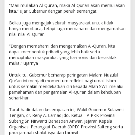
“Mari muliakan Al-Qur’an, maka Al-Qur’an akan memuliakan
kita,” ujar Gubernur dengan penuh semangat.
Beliau juga mengajak seluruh masyarakat untuk tidak
hanya membaca, tetapi juga memahami dan mengamalkan
nilai-nilai Al-Qur’an.
“Dengan memahami dan mengamalkan Al-Qur’an, kita
dapat membentuk pribadi yang lebih baik serta
menciptakan masyarakat yang harmonis dan berakhlak
mulia,” ujarnya
Untuk itu, Gubernur berharap peringatan Malam Nuzulul
Qur’an ini menjadi momentum refleksi bagi umat Islam
untuk semakin mendekatkan diri kepada Allah SWT melalui
pemahaman dan pengamalan Al-Qur’an dalam kehidupan
sehari-hari.
Turut hadir dalam kesempatan ini, Wakil Gubernur Sulawesi
Tengah, dr. Reny A. Lamadjido, Ketua TP-PKK Provinsi
Sulteng Sri Nirwanti Bahasoan Anwar, jajaran Kepala
Organisasi Perangkat Daerah (OPD) Provinsi Sulteng serta
para jamaah shalat isya dan tarawih.