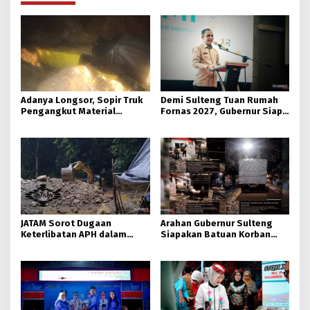
Adanya Longsor, Sopir Truk
Demi Sulteng Tuan Rumah
Pengangkut Material
Fornas 2027, Gubernur Siap
Tambang Poboya jadi
Hidupkan Lagi Hutan Kota
Korban
JATAM Sorot Dugaan
Arahan Gubernur Sulteng
Keterlibatan APH dalam
Siapakan Batuan Korban
Aktivitas PETI
Longsor, Dinsos Parigi
Moutong Gerak Cepat
Distribusi