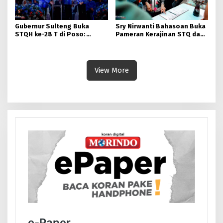
Gubernur Sulteng Buka
Sry Nirwanti Bahasoan Buka
STQH ke-28 T di Poso:
Pameran Kerajinan STQ dan
Momen Memperkuat
Hadits XXVIII di Poso
Ukhuwah dan Toleransi
View More