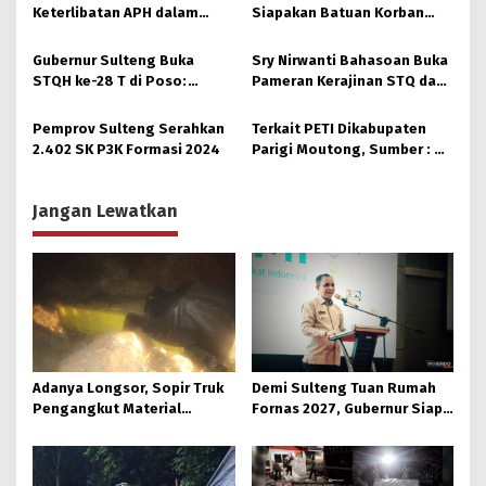
Keterlibatan APH dalam
Siapakan Batuan Korban
Aktivitas PETI
Longsor, Dinsos Parigi
Moutong Gerak Cepat
Gubernur Sulteng Buka
Sry Nirwanti Bahasoan Buka
Distribusi
STQH ke-28 T di Poso:
Pameran Kerajinan STQ dan
Momen Memperkuat
Hadits XXVIII di Poso
Ukhuwah dan Toleransi
Pemprov Sulteng Serahkan
Terkait PETI Dikabupaten
2.402 SK P3K Formasi 2024
Parigi Moutong, Sumber : Di
Hulu Sungai Taopa, ada Alat
dari Makassar
Jangan Lewatkan
Adanya Longsor, Sopir Truk
Demi Sulteng Tuan Rumah
Pengangkut Material
Fornas 2027, Gubernur Siap
Tambang Poboya jadi
Hidupkan Lagi Hutan Kota
Korban