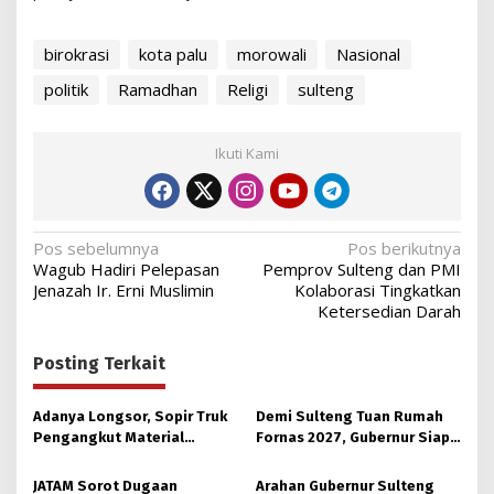
birokrasi
kota palu
morowali
Nasional
politik
Ramadhan
Religi
sulteng
Ikuti Kami
Navigasi
Pos sebelumnya
Pos berikutnya
Wagub Hadiri Pelepasan
Pemprov Sulteng dan PMI
pos
Jenazah Ir. Erni Muslimin
Kolaborasi Tingkatkan
Ketersedian Darah
Posting Terkait
Adanya Longsor, Sopir Truk
Demi Sulteng Tuan Rumah
Pengangkut Material
Fornas 2027, Gubernur Siap
Tambang Poboya jadi
Hidupkan Lagi Hutan Kota
Korban
JATAM Sorot Dugaan
Arahan Gubernur Sulteng