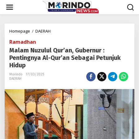
Lewati
ke
konten
Malam
Homepage
/
DAERAH
Nuzulul
Ramadhan
Qur’an,
Gubernur
Malam Nuzulul Qur’an, Gubernur :
:
Pentingnya Al-Qur’an Sebagai Petunjuk
Pentingnya
Hidup
Al-
Qur’an
Morindo
17/03/2025
Sebagai
DAERAH
Petunjuk
Hidup