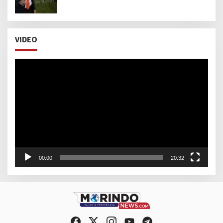
untuk Pimpin Kejaksaan Agung RI
VIDEO
Pemutar
Video
00:00
20:32