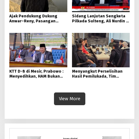
Ajak Pendukung Dukung
Sidang Lanjutan Sengketa
Anwar–Reny, Pasangan
Pilkada Sulteng, Ali Nurdin :
BERAMAL Terima Putusan MK
Petitum Pemohon Angka 7
Huruf a dan b Tidak Jelas
KTT D-8 di Mesir, Prabowo :
Menyangkut Perselisihan
Menyedihkan, HAM Bukan
Hasil Pemilukada, Tim
untuk Orang Muslim
Hukum Anwar – Reny Minta
Mahkamah Konstitusi Tegas
View More