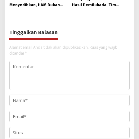
Menyedihkan, HAM Bukan
Hasil Pemilukada, Tim
untuk Orang Muslim
Hukum Anwar – Reny Minta
Mahkamah Konstitusi Tegas
Tinggalkan Balasan
Alamat email Anda tidak akan dipublikasikan.
Ruas yang wajib
ditandai
*