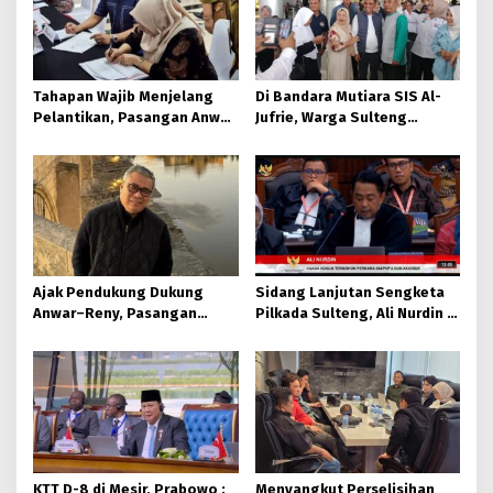
Tahapan Wajib Menjelang
Di Bandara Mutiara SIS Al-
Pelantikan, Pasangan Anwar
Jufrie, Warga Sulteng
– Reny Jalani Pemeriksaan
Antusias Sambut
Kesehatan
Kedatangan Gubernur Baru
Sulteng
Ajak Pendukung Dukung
Sidang Lanjutan Sengketa
Anwar–Reny, Pasangan
Pilkada Sulteng, Ali Nurdin :
BERAMAL Terima Putusan MK
Petitum Pemohon Angka 7
Huruf a dan b Tidak Jelas
KTT D-8 di Mesir, Prabowo :
Menyangkut Perselisihan