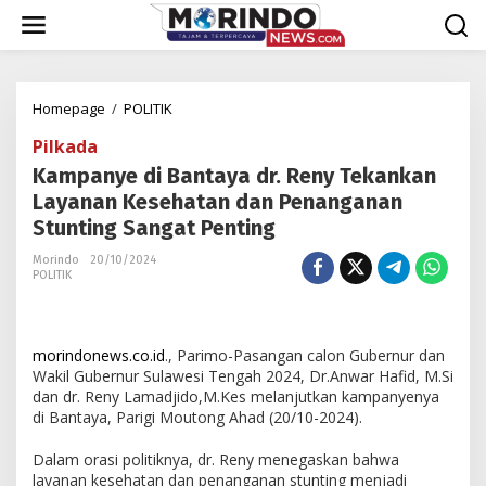
Lewati
ke
konten
Kampanye
Homepage
/
POLITIK
di
Pilkada
Bantaya
dr.
Kampanye di Bantaya dr. Reny Tekankan
Reny
Layanan Kesehatan dan Penanganan
Tekankan
Stunting Sangat Penting
Layanan
Kesehatan
Morindo
20/10/2024
dan
POLITIK
Penanganan
Stunting
Sangat
morindonews.co.id
., Parimo-Pasangan calon Gubernur dan
Penting
Wakil Gubernur Sulawesi Tengah 2024, Dr.Anwar Hafid, M.Si
dan dr. Reny Lamadjido,M.Kes melanjutkan kampanyenya
di Bantaya, Parigi Moutong Ahad (20/10-2024).
Dalam orasi politiknya, dr. Reny menegaskan bahwa
layanan kesehatan dan penanganan stunting menjadi