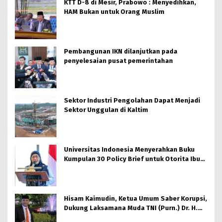
KTT D-8 di Mesir, Prabowo : Menyedihkan,
HAM Bukan untuk Orang Muslim
Pembangunan IKN dilanjutkan pada
penyelesaian pusat pemerintahan
Sektor Industri Pengolahan Dapat Menjadi
Sektor Unggulan di Kaltim
Universitas Indonesia Menyerahkan Buku
Kumpulan 30 Policy Brief untuk Otorita Ibu
kota Nusantara (OIKN)
Hisam Kaimudin, Ketua Umum Saber Korupsi,
Dukung Laksamana Muda TNI (Purn.) Dr. H.
Nazali Lempo, S.H., M.H., M.Tr.Opsla., CHRMP.