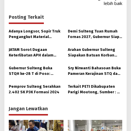
lebih baik
Posting Terkait
Adanya Longsor, Sopir Truk
Demi Sulteng Tuan Rumah
Pengangkut Material
Fornas 2027, Gubernur Siap
Tambang Poboya jadi
Hidupkan Lagi Hutan Kota
Korban
JATAM Sorot Dugaan
Arahan Gubernur Sulteng
Keterlibatan APH dalam
Siapakan Batuan Korban
Aktivitas PETI
Longsor, Dinsos Parigi
Moutong Gerak Cepat
Gubernur Sulteng Buka
Sry Nirwanti Bahasoan Buka
Distribusi
STQH ke-28 T di Poso:
Pameran Kerajinan STQ dan
Momen Memperkuat
Hadits XXVIII di Poso
Ukhuwah dan Toleransi
Pemprov Sulteng Serahkan
Terkait PETI Dikabupaten
2.402 SK P3K Formasi 2024
Parigi Moutong, Sumber : Di
Hulu Sungai Taopa, ada Alat
dari Makassar
Jangan Lewatkan