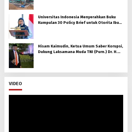
Universitas Indonesia Menyerahkan Buku
Kumpulan 30 Policy Brief untuk Otorita Ibu
kota Nusantara (OIKN)
Hisam Kaimudin, Ketua Umum Saber Korupsi,
Dukung Laksamana Muda TNI (Purn.) Dr. H.
Nazali Lempo, S.H., M.H., M.Tr.Opsla., CHRMP.
untuk Pimpin Kejaksaan Agung RI
VIDEO
Pemutar
Video