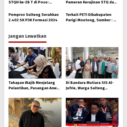
Distribusi
STQH ke-28 T di Poso:
Pameran Kerajinan STQ dan
Momen Memperkuat
Hadits XXVIII di Poso
Ukhuwah dan Toleransi
Pemprov Sulteng Serahkan
Terkait PETI Dikabupaten
2.402 SK P3K Formasi 2024
Parigi Moutong, Sumber : Di
Hulu Sungai Taopa, ada Alat
dari Makassar
Jangan Lewatkan
Tahapan Wajib Menjelang
Di Bandara Mutiara SIS Al-
Pelantikan, Pasangan Anwar
Jufrie, Warga Sulteng
– Reny Jalani Pemeriksaan
Antusias Sambut
Kesehatan
Kedatangan Gubernur Baru
Sulteng