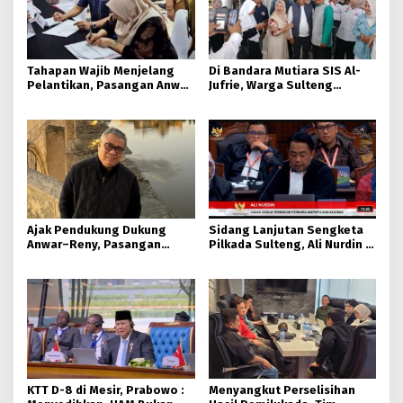
Tahapan Wajib Menjelang
Di Bandara Mutiara SIS Al-
Pelantikan, Pasangan Anwar
Jufrie, Warga Sulteng
– Reny Jalani Pemeriksaan
Antusias Sambut
Kesehatan
Kedatangan Gubernur Baru
Sulteng
Ajak Pendukung Dukung
Sidang Lanjutan Sengketa
Anwar–Reny, Pasangan
Pilkada Sulteng, Ali Nurdin :
BERAMAL Terima Putusan MK
Petitum Pemohon Angka 7
Huruf a dan b Tidak Jelas
KTT D-8 di Mesir, Prabowo :
Menyangkut Perselisihan