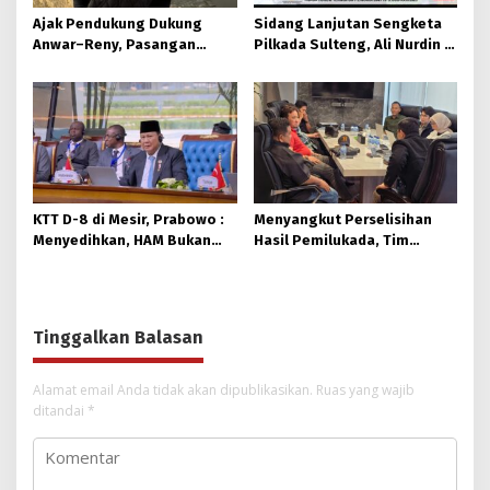
Ajak Pendukung Dukung
Sidang Lanjutan Sengketa
Anwar–Reny, Pasangan
Pilkada Sulteng, Ali Nurdin :
BERAMAL Terima Putusan MK
Petitum Pemohon Angka 7
Huruf a dan b Tidak Jelas
KTT D-8 di Mesir, Prabowo :
Menyangkut Perselisihan
Menyedihkan, HAM Bukan
Hasil Pemilukada, Tim
untuk Orang Muslim
Hukum Anwar – Reny Minta
Mahkamah Konstitusi Tegas
Tinggalkan Balasan
Alamat email Anda tidak akan dipublikasikan.
Ruas yang wajib
ditandai
*