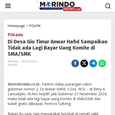
Lewati
ke
konten
Di
Homepage
/
POLITIK
Desa
Pilkada
Gio
Timur
Di Desa Gio Timur Anwar Hafid Sampaikan
Anwar
Tidak ada Lagi Bayar Uang Komite di
Hafid
SMA/SMK
Sampaikan
Tidak
Morindo
06/10/2024
ada
POLITIK
Lagi
Bayar
Uang
Morindonews.co.id
., Parimo-Kalau pasangan calon
Komite
gubernur nomor 2, Dr.Anwar Hafid, S.Sos, M.Si – dr.Reny A
di
Lamadjido, M.Kes terpilih jadi Gubernur 27 November 2024,
SMA/SMK
maka tidak ada lagi bayar uang komite di SMA/SMK dan
kuliah gratis (dibiayai) Pemrov Sulteng.
Bukan itu saja, tapi masyarakat berobat di rumah sakit