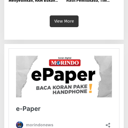
Menyedihkan, HAM Bukan
Hasil Pemilukada, Tim
untuk Orang Muslim
Hukum Anwar – Reny Minta
Mahkamah Konstitusi Tegas
View More