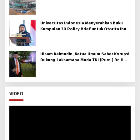
Universitas Indonesia Menyerahkan Buku
Kumpulan 30 Policy Brief untuk Otorita Ibu
kota Nusantara (OIKN)
Hisam Kaimudin, Ketua Umum Saber Korupsi,
Dukung Laksamana Muda TNI (Purn.) Dr. H.
Nazali Lempo, S.H., M.H., M.Tr.Opsla., CHRMP.
untuk Pimpin Kejaksaan Agung RI
VIDEO
Pemutar
Video