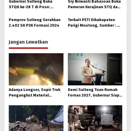
Gubernur Sulteng Buka
Sry Nirwanti Bahasoan Buka
Distribusi
STQH ke-28 T di Poso:
Pameran Kerajinan STQ dan
Momen Memperkuat
Hadits XXVIII di Poso
Ukhuwah dan Toleransi
Pemprov Sulteng Serahkan
Terkait PETI Dikabupaten
2.402 SK P3K Formasi 2024
Parigi Moutong, Sumber : Di
Hulu Sungai Taopa, ada Alat
dari Makassar
Jangan Lewatkan
Adanya Longsor, Sopir Truk
Demi Sulteng Tuan Rumah
Pengangkut Material
Fornas 2027, Gubernur Siap
Tambang Poboya jadi
Hidupkan Lagi Hutan Kota
Korban