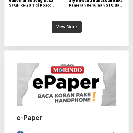
Gubernur Sulteng Buka
Sry Nirwanti Bahasoan Buka
STQH ke-28 T di Poso:
Pameran Kerajinan STQ dan
Momen Memperkuat
Hadits XXVIII di Poso
Ukhuwah dan Toleransi
View More