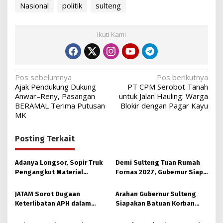
Nasional
politik
sulteng
Ikuti Kami
Navigasi
Pos sebelumnya
Pos berikutnya
Ajak Pendukung Dukung
PT CPM Serobot Tanah
pos
Anwar–Reny, Pasangan
untuk Jalan Hauling: Warga
BERAMAL Terima Putusan
Blokir dengan Pagar Kayu
MK
Posting Terkait
Adanya Longsor, Sopir Truk
Demi Sulteng Tuan Rumah
Pengangkut Material
Fornas 2027, Gubernur Siap
Tambang Poboya jadi
Hidupkan Lagi Hutan Kota
Korban
JATAM Sorot Dugaan
Arahan Gubernur Sulteng
Keterlibatan APH dalam
Siapakan Batuan Korban
Aktivitas PETI
Longsor, Dinsos Parigi
Moutong Gerak Cepat