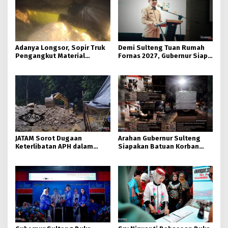
Adanya Longsor, Sopir Truk
Demi Sulteng Tuan Rumah
Pengangkut Material
Fornas 2027, Gubernur Siap
Tambang Poboya jadi
Hidupkan Lagi Hutan Kota
Korban
JATAM Sorot Dugaan
Arahan Gubernur Sulteng
Keterlibatan APH dalam
Siapakan Batuan Korban
Aktivitas PETI
Longsor, Dinsos Parigi
Moutong Gerak Cepat
Distribusi