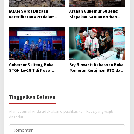
JATAM Sorot Dugaan
Arahan Gubernur Sulteng
Keterlibatan APH dalam
Siapakan Batuan Korban
Aktivitas PETI
Longsor, Dinsos Parigi
Moutong Gerak Cepat
Distribusi
Gubernur Sulteng Buka
Sry Nirwanti Bahasoan Buka
STQH ke-28 T di Poso:
Pameran Kerajinan STQ dan
Momen Memperkuat
Hadits XXVIII di Poso
Ukhuwah dan Toleransi
Tinggalkan Balasan
Alamat email Anda tidak akan dipublikasikan.
Ruas yang wajib
ditandai
*