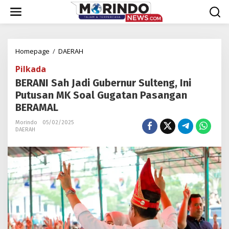
Lewati
ke
konten
BERANI
Homepage
/
DAERAH
Sah
Pilkada
Jadi
Gubernur
BERANI Sah Jadi Gubernur Sulteng, Ini
Sulteng,
Putusan MK Soal Gugatan Pasangan
Ini
BERAMAL
Putusan
MK
Morindo
05/02/2025
Soal
DAERAH
Gugatan
Pasangan
BERAMAL