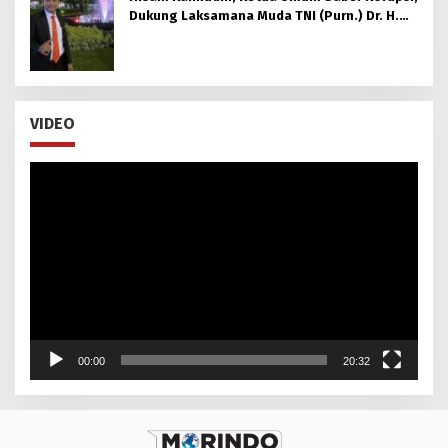
Dukung Laksamana Muda TNI (Purn.) Dr. H.
Nazali Lempo, S.H., M.H., M.Tr.Opsla., CHRMP.
untuk Pimpin Kejaksaan Agung RI
VIDEO
Pemutar
Video
00:00
20:32