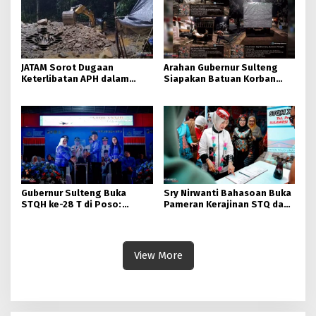
JATAM Sorot Dugaan
Arahan Gubernur Sulteng
Keterlibatan APH dalam
Siapakan Batuan Korban
Aktivitas PETI
Longsor, Dinsos Parigi
Moutong Gerak Cepat
Distribusi
Gubernur Sulteng Buka
Sry Nirwanti Bahasoan Buka
STQH ke-28 T di Poso:
Pameran Kerajinan STQ dan
Momen Memperkuat
Hadits XXVIII di Poso
Ukhuwah dan Toleransi
View More