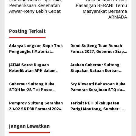
pos
Pemeriksaan Kesehatan
Pasangan BERANI Temu
Anwar-Reny Lebih Cepat
Masyarakat Bersama
ARMADA
Posting Terkait
Adanya Longsor, Sopir Truk
Demi Sulteng Tuan Rumah
Pengangkut Material
Fornas 2027, Gubernur Siap
Tambang Poboya jadi
Hidupkan Lagi Hutan Kota
Korban
JATAM Sorot Dugaan
Arahan Gubernur Sulteng
Keterlibatan APH dalam
Siapakan Batuan Korban
Aktivitas PETI
Longsor, Dinsos Parigi
Moutong Gerak Cepat
Gubernur Sulteng Buka
Sry Nirwanti Bahasoan Buka
Distribusi
STQH ke-28 T di Poso:
Pameran Kerajinan STQ dan
Momen Memperkuat
Hadits XXVIII di Poso
Ukhuwah dan Toleransi
Pemprov Sulteng Serahkan
Terkait PETI Dikabupaten
2.402 SK P3K Formasi 2024
Parigi Moutong, Sumber : Di
Hulu Sungai Taopa, ada Alat
dari Makassar
Jangan Lewatkan