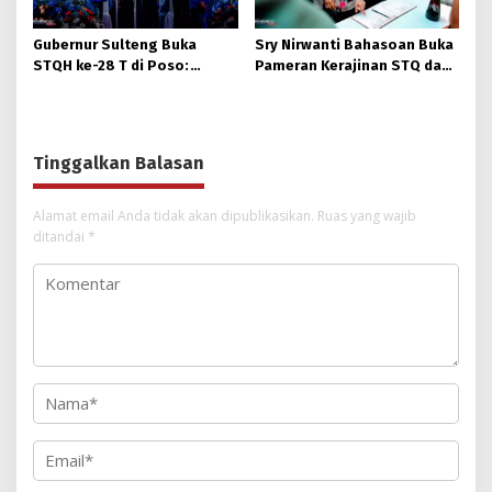
Gubernur Sulteng Buka
Sry Nirwanti Bahasoan Buka
STQH ke-28 T di Poso:
Pameran Kerajinan STQ dan
Momen Memperkuat
Hadits XXVIII di Poso
Ukhuwah dan Toleransi
Tinggalkan Balasan
Alamat email Anda tidak akan dipublikasikan.
Ruas yang wajib
ditandai
*