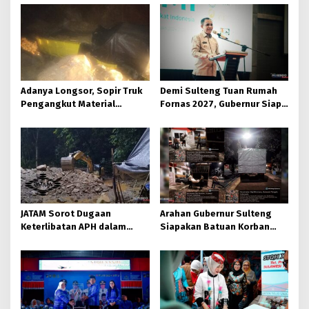
Adanya Longsor, Sopir Truk
Demi Sulteng Tuan Rumah
Pengangkut Material
Fornas 2027, Gubernur Siap
Tambang Poboya jadi
Hidupkan Lagi Hutan Kota
Korban
JATAM Sorot Dugaan
Arahan Gubernur Sulteng
Keterlibatan APH dalam
Siapakan Batuan Korban
Aktivitas PETI
Longsor, Dinsos Parigi
Moutong Gerak Cepat
Distribusi