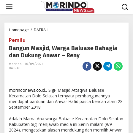
Lewati
ke
konten
Bangun
Homepage
/
DAERAH
Masjid,
Pemilu
Warga
Baluase
Bangun Masjid, Warga Baluase Bahagia
Bahagia
dan Dukung Anwar – Reny
dan
Dukung
Morindo
10/09/2024
DAERAH
Anwar
-
Reny
morindonews.co.id
., Sigi- Masjid Attaqwa Baluase
Kecamatan Dolo Selatan ternyata pembangunannya
mendapat bantuan dari Anwar Hafid pasca bencan alam 28
September 2018.
Adalah Mama Ana warga Baluase Kecamatan Dolo Selatan
Kabupaten Sigi menjawab media ini Senin malam (9/9-
2024), mengatakan alasan mendukung dan memilih Anwar