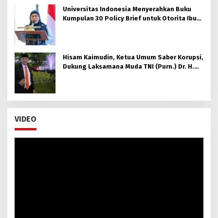
Universitas Indonesia Menyerahkan Buku
Kumpulan 30 Policy Brief untuk Otorita Ibu
kota Nusantara (OIKN)
Hisam Kaimudin, Ketua Umum Saber Korupsi,
Dukung Laksamana Muda TNI (Purn.) Dr. H.
Nazali Lempo, S.H., M.H., M.Tr.Opsla., CHRMP.
untuk Pimpin Kejaksaan Agung RI
VIDEO
Pemutar
Video