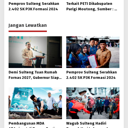
Ukhuwah dan Toleransi
Pemprov Sulteng Serahkan
Terkait PETI Dikabupaten
2.402 SK P3K Formasi 2024
Parigi Moutong, Sumber : Di
Hulu Sungai Taopa, ada Alat
dari Makassar
Jangan Lewatkan
Demi Sulteng Tuan Rumah
Pemprov Sulteng Serahkan
Fornas 2027, Gubernur Siap
2.402 SK P3K Formasi 2024
Hidupkan Lagi Hutan Kota
Pembangunan MDA
Wagub Sulteng Hadiri