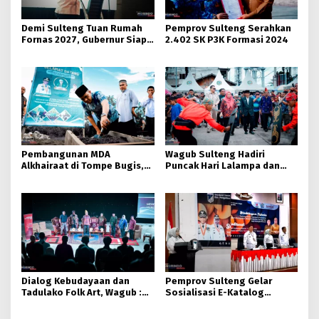
Demi Sulteng Tuan Rumah
Pemprov Sulteng Serahkan
Fornas 2027, Gubernur Siap
2.402 SK P3K Formasi 2024
Hidupkan Lagi Hutan Kota
Pembangunan MDA
Wagub Sulteng Hadiri
Alkhairaat di Tompe Bugis,
Puncak Hari Lalampa dan
Gubernur dan Wagub
Parigi Utara Expo 2025
Letakkan Batu Pertama
Dialog Kebudayaan dan
Pemprov Sulteng Gelar
Tadulako Folk Art, Wagub :
Sosialisasi E-Katalog
Budaya Jadi Haluan
Terbaru, Dorong
Pembangunan Sulteng
Transparansi Pengadaan