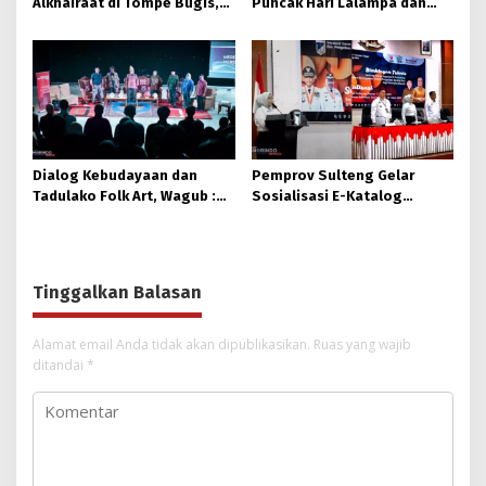
Alkhairaat di Tompe Bugis,
Puncak Hari Lalampa dan
Gubernur dan Wagub
Parigi Utara Expo 2025
Letakkan Batu Pertama
Dialog Kebudayaan dan
Pemprov Sulteng Gelar
Tadulako Folk Art, Wagub :
Sosialisasi E-Katalog
Budaya Jadi Haluan
Terbaru, Dorong
Pembangunan Sulteng
Transparansi Pengadaan
Tinggalkan Balasan
Alamat email Anda tidak akan dipublikasikan.
Ruas yang wajib
ditandai
*