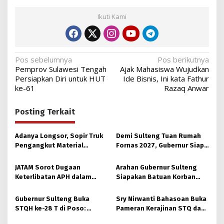
Ikuti Kami
Navigasi
Pos sebelumnya
Pos berikutnya
Pemprov Sulawesi Tengah
Ajak Mahasiswa Wujudkan
pos
Persiapkan Diri untuk HUT
Ide Bisnis, Ini kata Fathur
ke-61
Razaq Anwar
Posting Terkait
Adanya Longsor, Sopir Truk
Demi Sulteng Tuan Rumah
Pengangkut Material
Fornas 2027, Gubernur Siap
Tambang Poboya jadi
Hidupkan Lagi Hutan Kota
Korban
JATAM Sorot Dugaan
Arahan Gubernur Sulteng
Keterlibatan APH dalam
Siapakan Batuan Korban
Aktivitas PETI
Longsor, Dinsos Parigi
Moutong Gerak Cepat
Gubernur Sulteng Buka
Sry Nirwanti Bahasoan Buka
Distribusi
STQH ke-28 T di Poso:
Pameran Kerajinan STQ dan
Momen Memperkuat
Hadits XXVIII di Poso