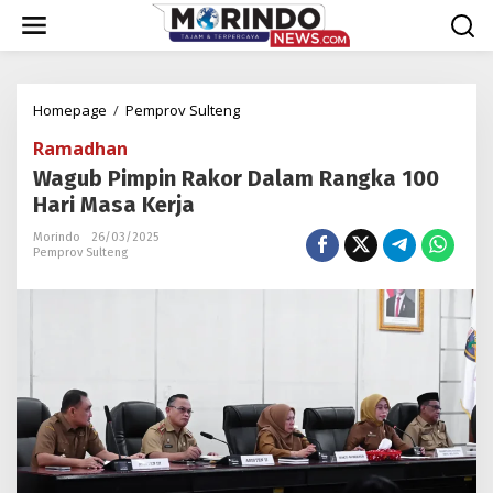
Lewati
ke
konten
Wagub
Homepage
/
Pemprov Sulteng
Pimpin
Ramadhan
Rakor
Dalam
Wagub Pimpin Rakor Dalam Rangka 100
Rangka
Hari Masa Kerja
100
Hari
Morindo
26/03/2025
Pemprov Sulteng
Masa
Kerja