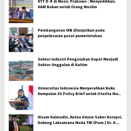
KTT D-8 di Mesir, Prabowo : Menyedihkan,
HAM Bukan untuk Orang Muslim
Pembangunan IKN dilanjutkan pada
penyelesaian pusat pemerintahan
Sektor Industri Pengolahan Dapat Menjadi
Sektor Unggulan di Kaltim
Universitas Indonesia Menyerahkan Buku
Kumpulan 30 Policy Brief untuk Otorita Ibu
kota Nusantara (OIKN)
Hisam Kaimudin, Ketua Umum Saber Korupsi,
Dukung Laksamana Muda TNI (Purn.) Dr. H.
Nazali Lempo, S.H., M.H., M.Tr.Opsla., CHRMP.