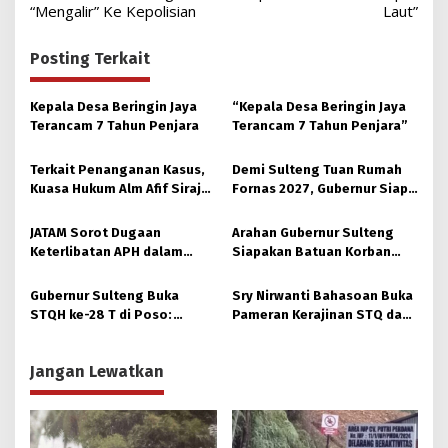
“Mengalir” Ke Kepolisian
Laut”
Posting Terkait
Kepala Desa Beringin Jaya
“Kepala Desa Beringin Jaya
Terancam 7 Tahun Penjara
Terancam 7 Tahun Penjara”
Terkait Penanganan Kasus,
Demi Sulteng Tuan Rumah
Kuasa Hukum Alm Afif Siraja
Fornas 2027, Gubernur Siap
Minta Polda Sulteng Rutin
Hidupkan Lagi Hutan Kota
Memberikan Informasi
JATAM Sorot Dugaan
Arahan Gubernur Sulteng
Keterlibatan APH dalam
Siapakan Batuan Korban
Aktivitas PETI
Longsor, Dinsos Parigi
Moutong Gerak Cepat
Gubernur Sulteng Buka
Sry Nirwanti Bahasoan Buka
Distribusi
STQH ke-28 T di Poso:
Pameran Kerajinan STQ dan
Momen Memperkuat
Hadits XXVIII di Poso
Ukhuwah dan Toleransi
Jangan Lewatkan