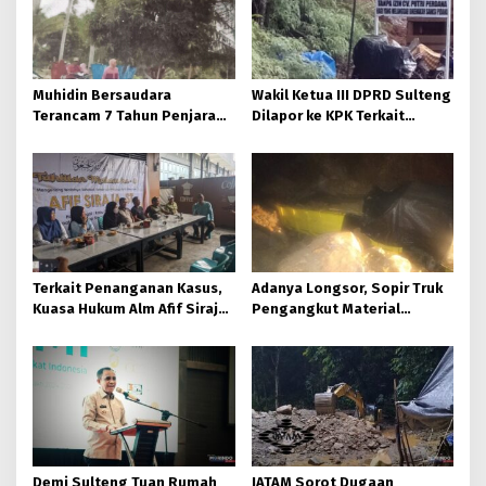
Muhidin Bersaudara
Wakil Ketua III DPRD Sulteng
Terancam 7 Tahun Penjara
Dilapor ke KPK Terkait
Usai Rusak Pagar Milik Hj.
Dokumen IUP Tambang Nikel
Dahlia.
Morowali Utara
Terkait Penanganan Kasus,
Adanya Longsor, Sopir Truk
Kuasa Hukum Alm Afif Siraja
Pengangkut Material
Minta Polda Sulteng Rutin
Tambang Poboya jadi
Memberikan Informasi
Korban
Demi Sulteng Tuan Rumah
JATAM Sorot Dugaan