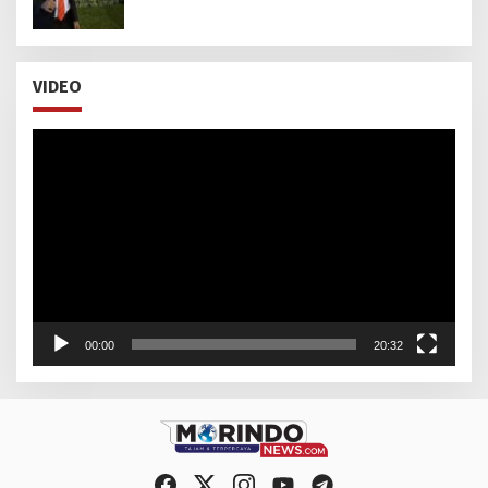
untuk Pimpin Kejaksaan Agung RI
VIDEO
Pemutar
Video
00:00
20:32