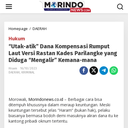
Lewati
ke
konten
"Utak-
Homepage
/
DAERAH
atik"
Hukum
Dana
Kompensasi
“Utak-atik” Dana Kompensasi Rumput
Rumput
Laut Versi Rastan Kades Parilangke yang
Laut
Diduga “Mengalir” Kemana-mana
Versi
Rastan
Hisam
16/10/2023
Kades
DAERAH
,
KRIMINAL
Parilangke
yang
Diduga
"Mengalir"
Kemana-
Morowali,
Morindonews.co.id
– Berbagai cara bisa
mana
ditempuh khususnya dalam meraup keuntungan. Meski
keuntungan tersebut jelas “Haram” (bukan hak), pelaku
biasanya bermasa bodoh demi masuknya aliran dana itu ke
kantong pribadi oknum tertentu.