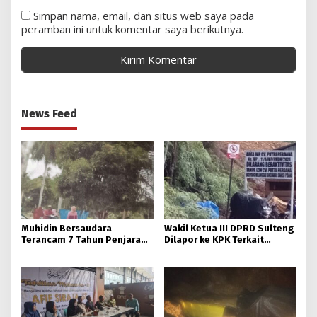
Simpan nama, email, dan situs web saya pada
peramban ini untuk komentar saya berikutnya.
News Feed
Muhidin Bersaudara
Wakil Ketua III DPRD Sulteng
Terancam 7 Tahun Penjara
Dilapor ke KPK Terkait
Usai Rusak Pagar Milik Hj.
Dokumen IUP Tambang Nikel
Dahlia.
Morowali Utara