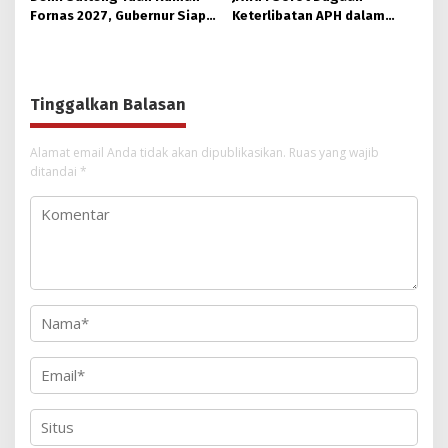
Fornas 2027, Gubernur Siap
Keterlibatan APH dalam
Hidupkan Lagi Hutan Kota
Aktivitas PETI
Tinggalkan Balasan
Alamat email Anda tidak akan dipublikasikan.
Ruas yang wajib
ditandai
*