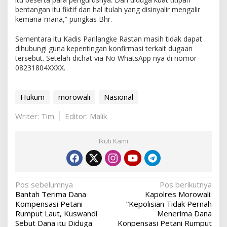
bentangan itu fiktif dan hal itulah yang disinyalir mengalir
kemana-mana,” pungkas Bhr.
Sementara itu Kadis Parilangke Rastan masih tidak dapat
dihubungi guna kepentingan konfirmasi terkait dugaan
tersebut. Setelah dichat via No WhatsApp nya di nomor
08231804XXXX.
Hukum
morowali
Nasional
Writer: Tim
Editor: Malik
Ikuti Kami
Navigasi
Pos sebelumnya
Pos berikutnya
Bantah Terima Dana
Kapolres Morowali:
pos
Kompensasi Petani
“Kepolisian Tidak Pernah
Rumput Laut, Kuswandi
Menerima Dana
Sebut Dana itu Diduga
Konpensasi Petani Rumput