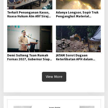
Terkait Penanganan Kasus,
Adanya Longsor, Sopir Truk
Kuasa Hukum Alm Afif Siraja
Pengangkut Material
Minta Polda Sulteng Rutin
Tambang Poboya jadi
Memberikan Informasi
Korban
Demi Sulteng Tuan Rumah
JATAM Sorot Dugaan
Fornas 2027, Gubernur Siap
Keterlibatan APH dalam
Hidupkan Lagi Hutan Kota
Aktivitas PETI
View More