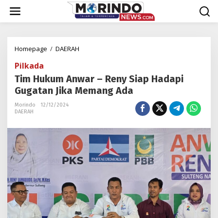
Lewati
ke
konten
Tim
Homepage
/
DAERAH
Hukum
Pilkada
Anwar
-
Tim Hukum Anwar – Reny Siap Hadapi
Reny
Gugatan Jika Memang Ada
Siap
Hadapi
Morindo
12/12/2024
DAERAH
Gugatan
Jika
Memang
Ada