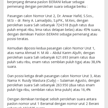
berjenjang dimana paslon BERANI keluar sebagai
pemenang dengan perolehan suara sebagai beriku :
Pasangan calon Nomor Urut 2, Dr. Anwar Hafid, S.Sos.,
M.Si – dr. Reny A. Lamadjido, S.pPK., M.Kes, dengan
perolehan suara Sah sebanyak 724.518 (tujuh ratus dua
puluh empat ribu, lima ratus delapan belas) atau 45% suara,
dengan demikian Paslon BERANI sebagai pemenang atau
posisi teratas.
Kemudian diposisi kedua pasangan calon Nomor Urut 1,
atas nama Ahmad H. M Ali – Abdul Karim Aljufri, dengan
perolehan suara Sah sebanyak 621.693 (enam ratus dua
puluh satu ribu, enam ratus sembilan puluh tiga) atau 38,6%
suara.
Dan posisi ketiga diraih pasangan calon Nomor Urut 3, Atas
Nama H. Rusdy Mastura (Cudy) – Sulaiman Agusto, dengan
perolehan suara Sah sebanyak 263.950 (dua ratus enam
puluh tiga ribu, sembilan ratus lima puluh) atau 16,4%
Dengan demikian terdapat selisih perolehan suara antara
paslon nomor urut 1 Beramal dengan nomor urut 2 Berani