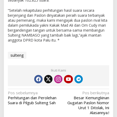
sebanyak 102.825 suara.
“Setelah rekapitulasi perhitungan hasil suara secara
berjenjang dan Paslon dinyatakan peraih suara terbanyak
atau pemenang, maka kami mengajak dua paslon rival kita
dalam pemilukada yakni Kakak Mad Ali dan Om Cudy mari
bergandengan tangan untuk bersama-sama membangun
Sulteng NAMBASO yang tambah baik lagi,”ajak mantan
anggota DPRD kota Palu itu. *
sulteng
Ikuti Kami
Navigasi
Pos sebelumnya
Pos berikutnya
Perhitungan dan Perolehan
Besar Kemungkinan
pos
Suara di Pilgub Sulteng Sah
Gugatan Paslon Nomor
Urut 1 Ditolak, Ini
Alasannya.!