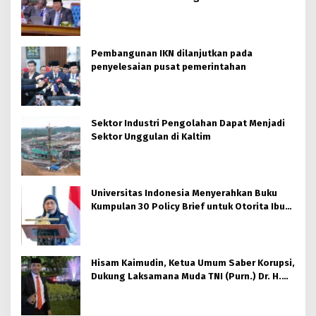
Pembangunan IKN dilanjutkan pada
penyelesaian pusat pemerintahan
Sektor Industri Pengolahan Dapat Menjadi
Sektor Unggulan di Kaltim
Universitas Indonesia Menyerahkan Buku
Kumpulan 30 Policy Brief untuk Otorita Ibu
kota Nusantara (OIKN)
Hisam Kaimudin, Ketua Umum Saber Korupsi,
Dukung Laksamana Muda TNI (Purn.) Dr. H.
Nazali Lempo, S.H., M.H., M.Tr.Opsla., CHRMP.
untuk Pimpin Kejaksaan Agung RI