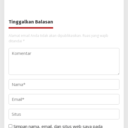
Momen Memperkuat
Hadits XXVIII di Poso
Ukhuwah dan Toleransi
Tinggalkan Balasan
Alamat email Anda tidak akan dipublikasikan.
Ruas yang wajib
ditandai
*
Simpan nama, email, dan situs web saya pada