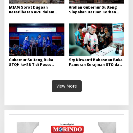
JATAM Sorot Dugaan
Arahan Gubernur Sulteng
Keterlibatan APH dalam
Siapakan Batuan Korban
Aktivitas PETI
Longsor, Dinsos Parigi
Moutong Gerak Cepat
Distribusi
Gubernur Sulteng Buka
Sry Nirwanti Bahasoan Buka
STQH ke-28 T di Poso:
Pameran Kerajinan STQ dan
Momen Memperkuat
Hadits XXVIII di Poso
Ukhuwah dan Toleransi
View More