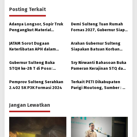
Posting Terkait
Adanya Longsor, Sopir Truk
Demi Sulteng Tuan Rumah
Pengangkut Material
Fornas 2027, Gubernur Siap
Tambang Poboya jadi
Hidupkan Lagi Hutan Kota
Korban
JATAM Sorot Dugaan
Arahan Gubernur Sulteng
Keterlibatan APH dalam
Siapakan Batuan Korban
Aktivitas PETI
Longsor, Dinsos Parigi
Moutong Gerak Cepat
Gubernur Sulteng Buka
Sry Nirwanti Bahasoan Buka
Distribusi
STQH ke-28 T di Poso:
Pameran Kerajinan STQ dan
Momen Memperkuat
Hadits XXVIII di Poso
Ukhuwah dan Toleransi
Pemprov Sulteng Serahkan
Terkait PETI Dikabupaten
2.402 SK P3K Formasi 2024
Parigi Moutong, Sumber : Di
Hulu Sungai Taopa, ada Alat
dari Makassar
Jangan Lewatkan