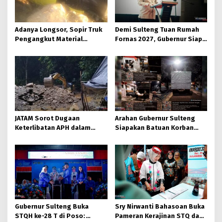
Adanya Longsor, Sopir Truk
Demi Sulteng Tuan Rumah
Pengangkut Material
Fornas 2027, Gubernur Siap
Tambang Poboya jadi
Hidupkan Lagi Hutan Kota
Korban
JATAM Sorot Dugaan
Arahan Gubernur Sulteng
Keterlibatan APH dalam
Siapakan Batuan Korban
Aktivitas PETI
Longsor, Dinsos Parigi
Moutong Gerak Cepat
Distribusi
Gubernur Sulteng Buka
Sry Nirwanti Bahasoan Buka
STQH ke-28 T di Poso:
Pameran Kerajinan STQ dan