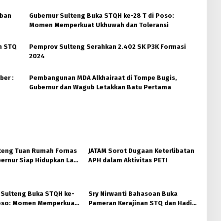
rban
Gubernur Sulteng Buka STQH ke-28 T di Poso:
Momen Memperkuat Ukhuwah dan Toleransi
n STQ
Pemprov Sulteng Serahkan 2.402 SK P3K Formasi
2024
ber :
Pembangunan MDA Alkhairaat di Tompe Bugis,
Gubernur dan Wagub Letakkan Batu Pertama
teng Tuan Rumah Fornas
JATAM Sorot Dugaan Keterlibatan
ernur Siap Hidupkan Lagi
APH dalam Aktivitas PETI
ta
 Sulteng Buka STQH ke-
Sry Nirwanti Bahasoan Buka
Poso: Momen Memperkuat
Pameran Kerajinan STQ dan Hadits
dan Toleransi
XXVIII di Poso