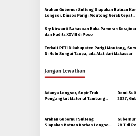
Arahan Gubernur Sulteng Siapakan Batuan Ko
Longsor, Dinsos Parigi Moutong Gerak Cepat
Distribusi
Sry Nirwanti Bahasoan Buka Pameran Kerajina
dan Hadits XXVIII di Poso
Terkait PETI Dikabupaten Parigi Moutong, Sum
Di Hulu Sungai Taopa, ada Alat dari Makassar
Jangan Lewatkan
Adanya Longsor, Sopir Truk
Demi Sul
Pengangkut Material Tambang
2027, Gub
Poboya jadi Korban
Hutan Ko
Arahan Gubernur Sulteng
Gubernur
Siapakan Batuan Korban Longsor,
28 T di 
Dinsos Parigi Moutong Gerak
Ukhuwah 