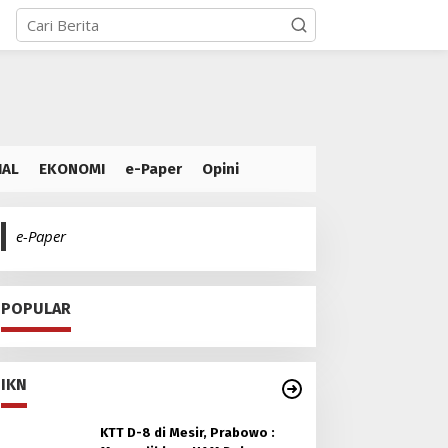
IAL
EKONOMI
e-Paper
Opini
e-Paper
POPULAR
IKN
KTT D-8 di Mesir, Prabowo :