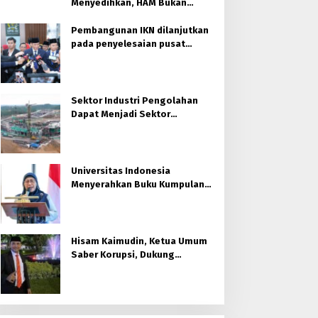
Menyedihkan, HAM Bukan
untuk Orang Muslim
Pembangunan IKN dilanjutkan
pada penyelesaian pusat
pemerintahan
Sektor Industri Pengolahan
Dapat Menjadi Sektor
Unggulan di Kaltim
Universitas Indonesia
Menyerahkan Buku Kumpulan
30 Policy Brief untuk Otorita
Ibu kota Nusantara (OIKN)
Hisam Kaimudin, Ketua Umum
Saber Korupsi, Dukung
Laksamana Muda TNI (Purn.)
Dr. H. Nazali Lempo, S.H., M.H.,
M.Tr.Opsla., CHRMP. untuk
Pimpin Kejaksaan Agung RI