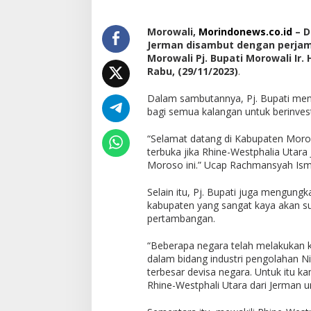
Untuk
Investasi
Morowali,
Morindonews.co.id
– D
Jerman disambut dengan perjam
Morowali Pj. Bupati Morowali Ir.
Rabu, (29/11/2023)
.
Dalam sambutannya, Pj. Bupati men
bagi semua kalangan untuk berinvest
“Selamat datang di Kabupaten Moro
terbuka jika Rhine-Westphalia Utara
Moroso ini.” Ucap Rachmansyah Isma
Selain itu, Pj. Bupati juga mengun
kabupaten yang sangat kaya akan s
pertambangan.
“Beberapa negara telah melakukan 
dalam bidang industri pengolahan N
terbesar devisa negara. Untuk itu kam
Rhine-Westphali Utara dari Jerman un