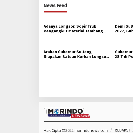
News Feed
Adanya Longsor, Sopir Truk
Demi Sul
Pengangkut Material Tambang
2027, Gub
Poboya jadi Korban
Hutan Ko
Arahan Gubernur Sulteng
Gubernur
Siapakan Batuan Korban Longsor,
28 T di 
Dinsos Parigi Moutong Gerak
Ukhuwah 
Cepat Distribusi
Hak Cipta ©2022 morindonews.com
REDAKSI