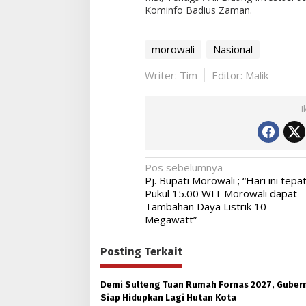
Kominfo Badius Zaman.
morowali
Nasional
Writer: Tim
Editor: Malik
I
Navigasi
Pos sebelumnya
Pj. Bupati Morowali ; “Hari ini tepa
pos
Pukul 15.00 WIT Morowali dapat
Tambahan Daya Listrik 10
Megawatt”
Posting Terkait
Demi Sulteng Tuan Rumah Fornas 2027, Guber
Siap Hidupkan Lagi Hutan Kota