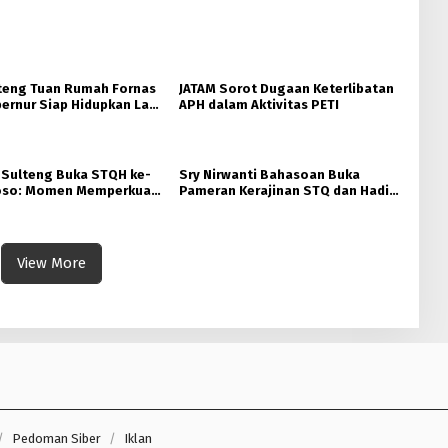
teng Tuan Rumah Fornas
JATAM Sorot Dugaan Keterlibatan
ernur Siap Hidupkan Lagi
APH dalam Aktivitas PETI
ta
 Sulteng Buka STQH ke-
Sry Nirwanti Bahasoan Buka
Poso: Momen Memperkuat
Pameran Kerajinan STQ dan Hadits
dan Toleransi
XXVIII di Poso
View More
Pedoman Siber
Iklan