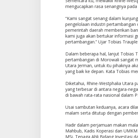
Sementara itu, mewakili Rhine-Westp
mengucapkan rasa senangnya pada k
“Kami sangat senang dalam kunjunga
pengelolaan industri pertambangan 
pemerintah daerah memberikan bantu
kami juga akan bertukar informasi 
pertambangan.” Ujar Tobias Trauple
Dalam beberapa hal, lanjut Tobias Tra
pertambangan di Morowali sangat mi
Utara Jerman, untuk itu pihaknya 
yang baik ke depan. Kata Tobias m
Diketahui, Rhine-Westphalia Utara 
yang terbesar di antara negara-neg
di bawah rata-rata nasional dalam P
Usai sambutan keduanya, acara dil
malam serta ditutup dengan pember
Hadir dalam perjamuan makan malam
Mahbub, Kadis Koperasi dan UMKM D
MSi, Tenaga Ahli Bidang Investasi 