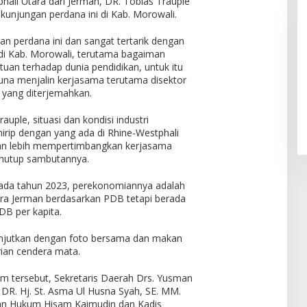
hali Utara dari Jerman, DR. Tobias Trauple
unjungan perdana ini di Kab. Morowali.
n perdana ini dan sangat tertarik dengan
di Kab. Morowali, terutama bagaiman
an terhadap dunia pendidikan, untuk itu
guna menjalin kerjasama terutama disektor
 yang diterjemahkan.
uple, situasi dan kondisi industri
rip dengan yang ada di Rhine-Westphali
akan lebih mempertimbangkan kerjasama
enutup sambutannya.
pada tahun 2023, perekonomiannya adalah
ara Jerman berdasarkan PDB tetapi berada
DB per kapita.
anjutkan dengan foto bersama dan makan
ian cendera mata.
 tersebut, Sekretaris Daerah Drs. Yusman
R. Hj. St. Asma Ul Husna Syah, SE. MM.
dan Hukum Hisam Kaimudin dan Kadis