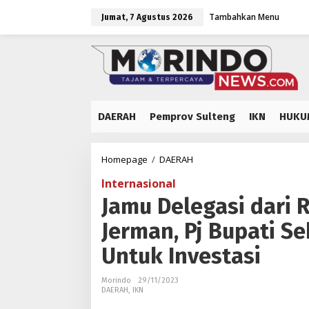
Lewati
Tambahkan Menu
ke
Jumat, 7 Agustus 2026
konten
DAERAH
Pemprov Sulteng
IKN
HUKU
Jamu
Homepage
/
DAERAH
Delegasi
Internasional
dari
Rhine-
Jamu Delegasi dari 
Westphalia
Jerman, Pj Bupati S
Utara
Jerman,
Untuk Investasi
Pj
Bupati
Sebut
Morindo
29/11/2023
Morowali
DAERAH
,
IKN
Terbuka