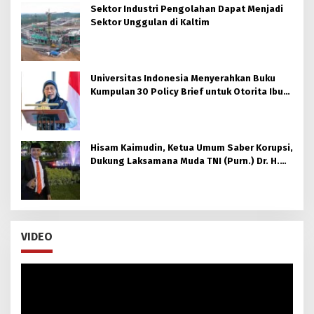
Sektor Industri Pengolahan Dapat Menjadi
Sektor Unggulan di Kaltim
Universitas Indonesia Menyerahkan Buku
Kumpulan 30 Policy Brief untuk Otorita Ibu
kota Nusantara (OIKN)
Hisam Kaimudin, Ketua Umum Saber Korupsi,
Dukung Laksamana Muda TNI (Purn.) Dr. H.
Nazali Lempo, S.H., M.H., M.Tr.Opsla., CHRMP.
untuk Pimpin Kejaksaan Agung RI
VIDEO
Pemutar
Video