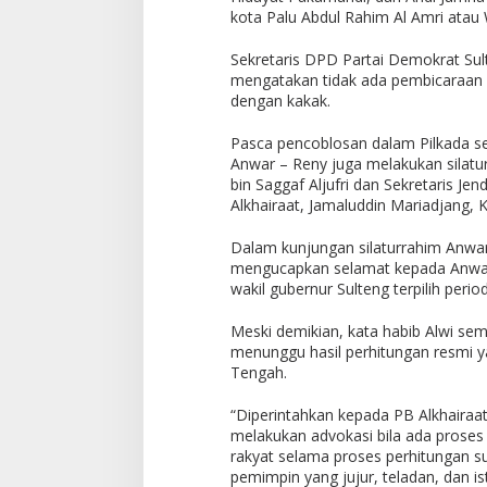
kota Palu Abdul Rahim Al Amri atau
Sekretaris DPD Partai Demokrat Sul
mengatakan tidak ada pembicaraan kh
dengan kakak.
Pasca pencoblosan dalam Pilkada ser
Anwar – Reny juga melakukan silatur
bin Saggaf Aljufri dan Sekretaris Je
Alkhairaat, Jamaluddin Mariadjang, K
Dalam kunjungan silaturrahim Anwar
mengucapkan selamat kepada Anwar
wakil gubernur Sulteng terpilih peri
Meski demikian, kata habib Alwi sem
menunggu hasil perhitungan resmi y
Tengah.
“Diperintahkan kepada PB Alkhairaat
melakukan advokasi bila ada prose
rakyat selama proses perhitungan su
pemimpin yang jujur, teladan, dan is