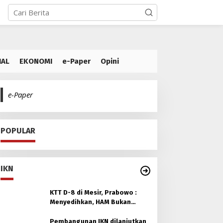
IAL
EKONOMI
e-Paper
Opini
e-Paper
POPULAR
IKN
KTT D-8 di Mesir, Prabowo :
Menyedihkan, HAM Bukan
untuk Orang Muslim
Pembangunan IKN dilanjutkan