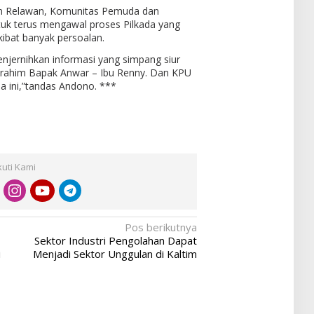
n Relawan, Komunitas Pemuda dan
ntuk terus mengawal proses Pilkada yang
ibat banyak persoalan.
enjernihkan informasi yang simpang siur
aturahim Bapak Anwar – Ibu Renny. Dan KPU
a ini,”tandas Andono. ***
kuti Kami
Pos berikutnya
Sektor Industri Pengolahan Dapat
i
Menjadi Sektor Unggulan di Kaltim