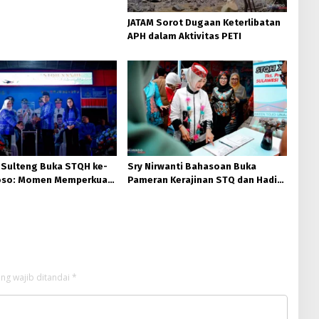
JATAM Sorot Dugaan Keterlibatan
APH dalam Aktivitas PETI
 Sulteng Buka STQH ke-
Sry Nirwanti Bahasoan Buka
Poso: Momen Memperkuat
Pameran Kerajinan STQ dan Hadits
dan Toleransi
XXVIII di Poso
ng wajib ditandai
*