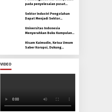
pada penyelesaian pusat
pemerintahan
Sektor Industri Pengolahan
Dapat Menjadi Sektor
Unggulan di Kaltim
Universitas Indonesia
Menyerahkan Buku Kumpulan
30 Policy Brief untuk Otorita
Ibu kota Nusantara (OIKN)
Hisam Kaimudin, Ketua Umum
Saber Korupsi, Dukung
Laksamana Muda TNI (Purn.)
Dr. H. Nazali Lempo, S.H., M.H.,
M.Tr.Opsla., CHRMP. untuk
VIDEO
Pimpin Kejaksaan Agung RI