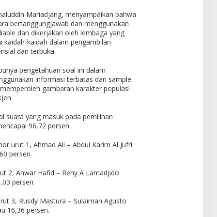
 Jamaluddin Mariadjang, menyampaikan bahwa
secara bertanggungjawab dan menggunakan
liable dan dikerjakan oleh lembaga yang
ai kaidah-kaidah dalam pengambilan
ensial dan terbuka.
unya pengetahuan soal ini dalam
ggunakan informasi terbatas dari sample
k memperoleh gambaran karakter populasi
jen.
otal suara yang masuk pada pemilihan
encapai 96,72 persen.
r urut 1, Ahmad Ali – Abdul Karim Al Jufri
60 persen.
t 2, Anwar Hafid – Reny A Lamadjido
,03 persen.
ut 3, Rusdy Mastura – Sulaiman Agusto
u 16,36 persen.