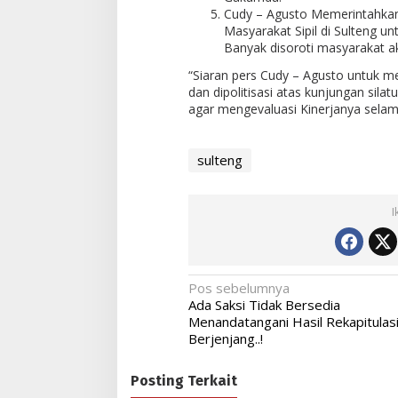
Cudy – Agusto Memerintahka
Masyarakat Sipil di Sulteng u
Banyak disoroti masyarakat ak
“Siaran pers Cudy – Agusto untuk m
dan dipolitisasi atas kunjungan sil
agar mengevaluasi Kinerjanya selam
sulteng
I
Navigasi
Pos sebelumnya
Ada Saksi Tidak Bersedia
pos
Menandatangani Hasil Rekapitulas
Berjenjang..!
Posting Terkait