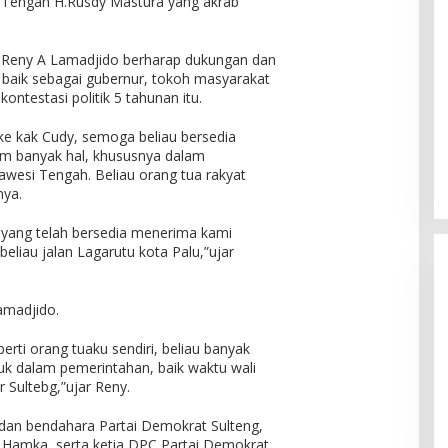
 Tengah H.Rusdy Mastura yang akrab
 Reny A Lamadjido berharap dukungan dan
, baik sebagai gubernur, tokoh masyarakat
ntestasi politik 5 tahunan itu.
ke kak Cudy, semoga beliau bersedia
 banyak hal, khususnya dalam
wesi Tengah. Beliau orang tua rakyat
nya.
 yang telah bersedia menerima kami
eliau jalan Lagarutu kota Palu,”ujar
amadjido.
rti orang tuaku sendiri, beliau banyak
 dalam pemerintahan, baik waktu wali
 Sultebg,”ujar Reny.
 dan bendahara Partai Demokrat Sulteng,
 Hamka, serta ketia DPC Partai Demokrat