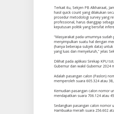
Terkait itu, Sekjen PB Alkhairaat,
hasil quick count yang dilakukan 
prosedur metodologi survey yang re
professional, harus dianggap sebag
keputusan politik yang bersifat infer
“Masyarakat pada umumnya sudah p
menyimpulkan suatu hal dengan men
(hanya beberapa subjek data) untu
yang luas dan menyeluruh,” jelas Sek
Dilihat pada aplikasi Sirekap KPU t
Gubernur dan wakil Gubernur 2024 m
Adalah pasangan calon (Paslon) nomo
memperoleh suara 605.324 atau 38,
Kemudian pasangan calon nomor uru
mendapatkan suara 706.124 atau 45
Sedangkan pasangan calon nomor ur
Hambuaka meraih suara 256.602 ata