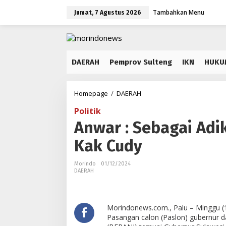
Lewati
Tambahkan Menu
ke
Jumat, 7 Agustus 2026
konten
DAERAH
Pemprov Sulteng
IKN
HUKU
Anwar
Homepage
/
DAERAH
:
Politik
Sebagai
Adik,
Anwar : Sebagai Adi
Kami
Kak Cudy
Patutlah
Sowan
ke
Morindo
01/12/2024
Kak
DAERAH
Cudy
Morindonews.com., Palu – Minggu (1/
Pasangan calon (Paslon) gubernur d