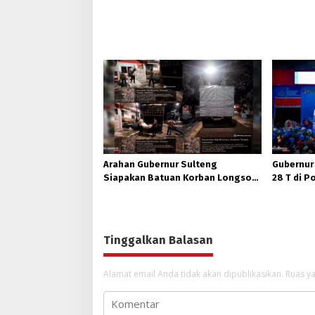
Arahan Gubernur Sulteng
Gubernur
Siapakan Batuan Korban Longsor,
28 T di 
Dinsos Parigi Moutong Gerak
Ukhuwah 
Cepat Distribusi
Tinggalkan Balasan
Alamat email Anda tidak akan dipublikasikan.
Ruas ya