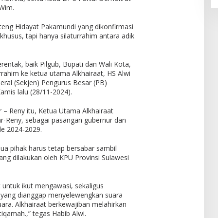
 Wim.
teng Hidayat Pakamundi yang dikonfirmasi
usus, tapi hanya silaturrahim antara adik
entak, baik Pilgub, Bupati dan Wali Kota,
rahim ke ketua utama Alkhairaat, HS Alwi
nderal (Sekjen) Pengurus Besar (PB)
amis lalu (28/11-2024).
 – Reny itu, Ketua Utama Alkhairaat
-Reny, sebagai pasangan gubernur dan
ode 2024-2029.
ua pihak harus tetap bersabar sambil
ang dilakukan oleh KPU Provinsi Sulawesi
 untuk ikut mengawasi, sekaligus
s yang dianggap menyelewengkan suara
ara. Alkhairaat berkewajiban melahirkan
tiqamah.,” tegas Habib Alwi.