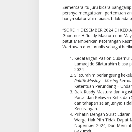
Sementara itu Juru bicara Sanggan
persnya mengatakan, pertemuan ant
hanya silaturrahim biasa, tidak ada
“SORE, 1 DESEMBER 2024 DI KEDI
Gubernur H Rusdy Mastura dan Mayj
patut Memberikan Keterangan Resm
Wartawan dan Jurnalis sebagai beriku
Kedatangan Paslon Gubernur
Lamadjido Silaturahim biasa
2024;
Silaturahim berlangsung keke
Politik Masing – Masing
Semua 
Ketentuan Perundang – Undang
Baik Rusdy Mastura dan Agus
Partai dan Relawan Kritis da
dan tahapan selanjutnya; Tida
Kecurangan.
Prihatin Dengan Surat Edara
Warga Hak Pilih Tidak Dapat 
Nopember 2024; Dan Meminta 
Gakumdu.