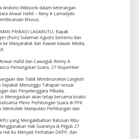
ipa Andono Wibisonk dalam keterangan
ara Anwar Hafid – Reny A Lamadjido
 pembicaraan khusus.
AMAN PRIBADI LAGARUTU, Bapak
en (Purn) Sulaiman Agusto bertemu dan
i ke Masyarakat dan Kawan kawan Media,
t;
 Anwar Hafid dan Cawagub Renny A
 pasca Pemungutan Suara, 27 Nopember
luargaan dan
Tidak Membicarakan Langkah
Sepakat Menunggu Tahapan sesuai
an dari Penyelenggara Pilkada;
to Menegaskan akan tetap bersama koalisi
n Seksama Pleno Perhitungan Suara di PPK
k Mentolelir Manipulasi Perhitungan dan
n KPU yang Mengakibatkan Ratusan Ribu
Menggunakan Hak Suaranya di Pilgub 27
Hal Itu Menjadi Perhatian DKPP, dan