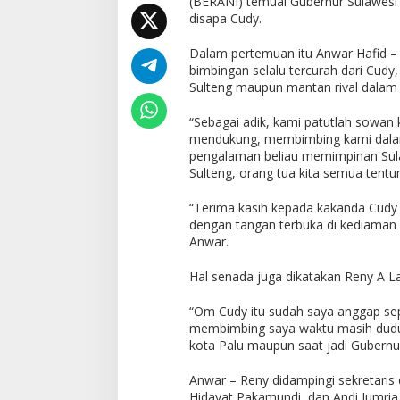
(BERANI) temuai Gubernur Sulawesi
disapa Cudy.
Dalam pertemuan itu Anwar Hafid –
bimbingan selalu tercurah dari Cudy
Sulteng maupun mantan rival dalam ko
“Sebagai adik, kami patutlah sowan 
mendukung, membimbing kami dalam
pengalaman beliau memimpinan Sula
Sulteng, orang tua kita semua tentu
“Terima kasih kepada kakanda Cudy
dengan tangan terbuka di kediaman b
Anwar.
Hal senada juga dikatakan Reny A L
“Om Cudy itu sudah saya anggap sepe
membimbing saya waktu masih duduk
kota Palu maupun saat jadi Gubernur
Anwar – Reny didampingi sekretaris
Hidayat Pakamundi, dan Andi Jumria