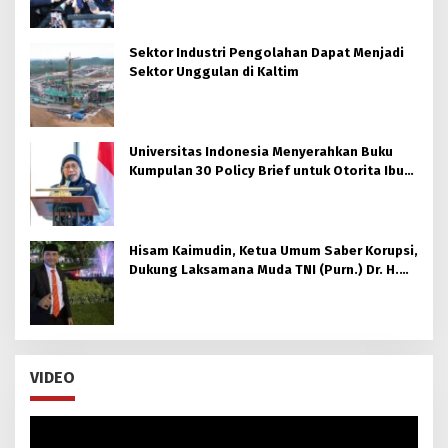
Sektor Industri Pengolahan Dapat Menjadi
Sektor Unggulan di Kaltim
Universitas Indonesia Menyerahkan Buku
Kumpulan 30 Policy Brief untuk Otorita Ibu
kota Nusantara (OIKN)
Hisam Kaimudin, Ketua Umum Saber Korupsi,
Dukung Laksamana Muda TNI (Purn.) Dr. H.
Nazali Lempo, S.H., M.H., M.Tr.Opsla., CHRMP.
untuk Pimpin Kejaksaan Agung RI
VIDEO
Pemutar
Video