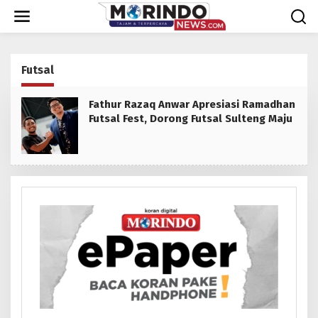
Lewati
ke
konten
Futsal
Fathur Razaq Anwar Apresiasi Ramadhan
Futsal Fest, Dorong Futsal Sulteng Maju