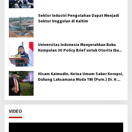
Sektor Industri Pengolahan Dapat Menjadi
Sektor Unggulan di Kaltim
Universitas Indonesia Menyerahkan Buku
Kumpulan 30 Policy Brief untuk Otorita Ibu
kota Nusantara (OIKN)
Hisam Kaimudin, Ketua Umum Saber Korupsi,
Dukung Laksamana Muda TNI (Purn.) Dr. H.
Nazali Lempo, S.H., M.H., M.Tr.Opsla., CHRMP.
untuk Pimpin Kejaksaan Agung RI
VIDEO
Pemutar
Video