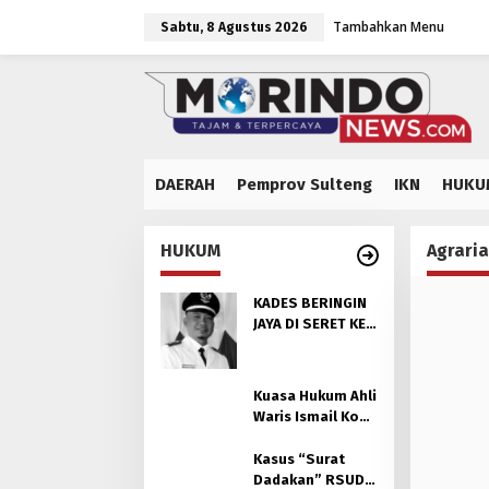
Lewati
Tambahkan Menu
ke
Sabtu, 8 Agustus 2026
konten
DAERAH
Pemprov Sulteng
IKN
HUKU
HUKUM
Agraria
KADES BERINGIN
JAYA DI SERET KE
POLDA SULTENG
AKIBAT DUSTA DI
SIDANG KASUS
Kuasa Hukum Ahli
TANAH
Waris Ismail Kosi
ALMARHUM KOSI.
Laporkan Kades
Beringin Jaya ke
Kasus “Surat
Polda Sulteng
Dadakan” RSUD