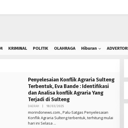
M
KRIMINAL
POLITIK
OLAHRAGA
Hiburan
ADVERTOR
Penyelesaian Konflik Agraria Sulteng
Terbentuk, Eva Bande : Identifikasi
dan Analisa konflik Agraria Yang
Terjadi di Sulteng
Oleh
DAERAH
|
18/03/2025
Morindo
morindonews.com., Palu-Satgas Penyelesaian
Konflik Agraria Sulteng terbentuk, terhitung mulai
hari ini Selasa