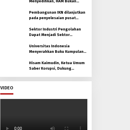
Menyedihkan, HAM Bukan
untuk Orang Muslim
Pembangunan IKN dilanjutkan
pada penyelesaian pusat
pemerintahan
Sektor Industri Pengolahan
Dapat Menjadi Sektor
Unggulan di Kaltim
Universitas Indonesia
Menyerahkan Buku Kumpulan
30 Policy Brief untuk Otorita
Ibu kota Nusantara (OIKN)
Hisam Kaimudin, Ketua Umum
Saber Korupsi, Dukung
Laksamana Muda TNI (Purn.)
Dr. H. Nazali Lempo, S.H., M.H.,
M.Tr.Opsla., CHRMP. untuk
VIDEO
Pimpin Kejaksaan Agung RI