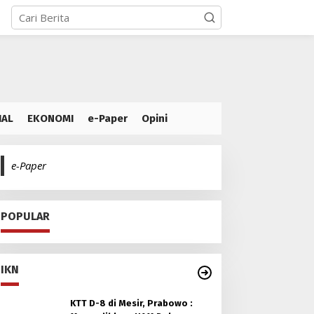
IAL
EKONOMI
e-Paper
Opini
e-Paper
POPULAR
IKN
KTT D-8 di Mesir, Prabowo :